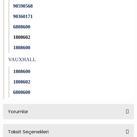
90590568
90360171
6808600
1808602
1808600
VAUXHALL
1808600
1808602
6808600
Yorumlar
Taksit Seçenekleri
Bu ürüne ilk yorumu siz yapın!