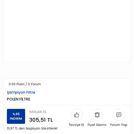
0.00 Puan / 0 Yorum
Şampiyon Filtre
POLEN FİLTRE
555,48 TL
%45
305,51 TL
İNDİRİM
Tavsiye Et
Fiyat Alarmı
Yorum Yap
31,97 TL den başlayan taksitlerle!