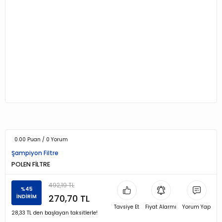
0.00 Puan / 0 Yorum
Şampiyon Filtre
POLEN FİLTRE
492,19 TL
%45
270,70 TL
İNDİRİM
Tavsiye Et
Fiyat Alarmı
Yorum Yap
28,33 TL den başlayan taksitlerle!