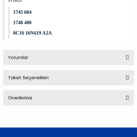
FORD
1745 604
1748 480
8C16 16N619 A2A
Yorumlar
Taksit Seçenekleri
Bu ürüne ilk yorumu siz yapın!
Önerileriniz
Yorum Yaz
Bu ürünün fiyat bilgisi, resim, ürün açıklamalarında ve diğer
konularda yetersiz gördüğünüz noktaları öneri formunu
kullanarak tarafımıza iletebilirsiniz.
Görüş ve önerileriniz için teşekkür ederiz.