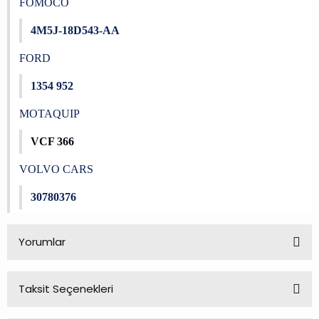
FOMOCO
4M5J-18D543-AA
FORD
1354 952
MOTAQUIP
VCF 366
VOLVO CARS
30780376
Yorumlar
Taksit Seçenekleri
Bu ürüne ilk yorumu siz yapın!