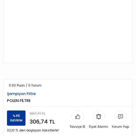
0.00 Puan / 0 Yorum
Şampiyon Filtre
POLEN FİLTRE
557,71 TL
%45
306,74 TL
İNDİRİM
Tavsiye Et
Fiyat Alarmı
Yorum Yap
32,10 TL den başlayan taksitlerle!