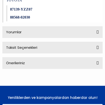
TOYOTA
87139-YZZ07
88568-02030
Yorumlar
Taksit Seçenekleri
Bu ürüne ilk yorumu siz yapın!
Önerileriniz
Yorum Yaz
Bu ürünün fiyat bilgisi, resim, ürün açıklamalarında ve diğer
konularda yetersiz gördüğünüz noktaları öneri formunu
kullanarak tarafımıza iletebilirsiniz.
Görüş ve önerileriniz için teşekkür ederiz.
Yeniliklerden ve kampanyalardan haberdar olun!
Ürün resmi kalitesiz, bozuk veya görüntülenemiyor.