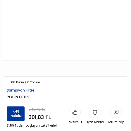
0.00 Puan / 0 Yorum
Şampiyon Filtre
POLEN FİLTRE
548,78 TL
%45
301,83 TL
İNDİRİM
Tavsiye Et
Fiyat Alarmı
Yorum Yap
31,59 TL den başlayan taksitlerle!