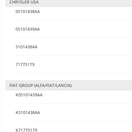
CHRYSLER USA
05101438AA
05101439AA
5101438AA
71775179
FIAT GROUP (ALFA/FIAT/LANCIA)
K05101439AA
K5101438AA
K71775179