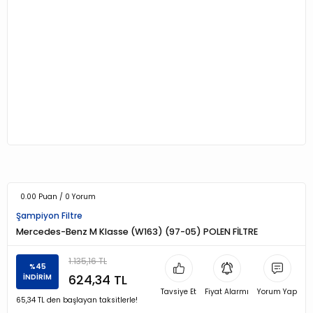
0.00 Puan / 0 Yorum
Şampiyon Filtre
Mercedes-Benz M Klasse (W163) (97-05) POLEN FİLTRE
1.135,16 TL
%45
624,34 TL
İNDİRİM
Tavsiye Et
Fiyat Alarmı
Yorum Yap
65,34 TL den başlayan taksitlerle!