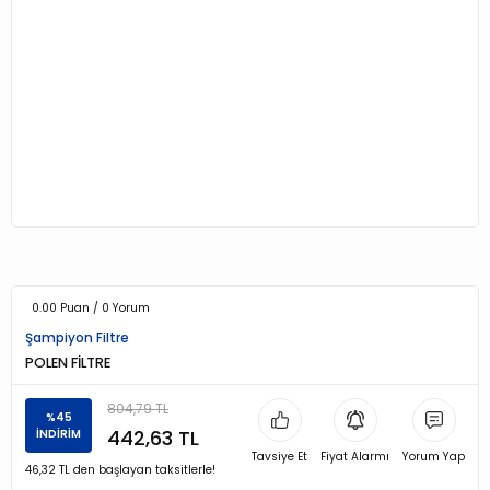
0.00 Puan / 0 Yorum
Şampiyon Filtre
POLEN FİLTRE
804,79 TL
%45
442,63 TL
İNDİRİM
Tavsiye Et
Fiyat Alarmı
Yorum Yap
46,32 TL den başlayan taksitlerle!