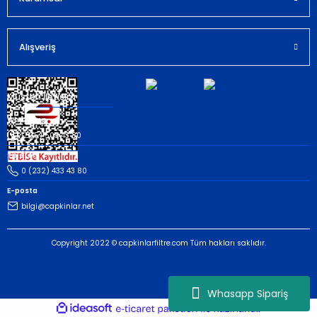
Gönder
Alışveriş
Müşteri İletişim
Whatsapp
(535) 503 43 80
Telefon
0 (232) 433 43 80
E-posta
bilgi@capkinlar.net
Copyright 2022 © capkinlarfiltre.com Tüm hakları saklıdır.
Whasapp Sipariş
ideasoft
ile
e-