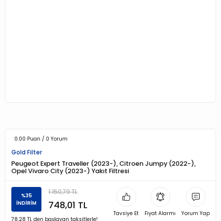
0.00 Puan / 0 Yorum
Gold Filter
Peugeot Expert Traveller (2023-), Citroen Jumpy (2022-),
Opel Vivaro City (2023-) Yakıt Filtresi
1.150,79 TL
%35
748,01 TL
İNDİRİM
Tavsiye Et
Fiyat Alarmı
Yorum Yap
78,28 TL den başlayan taksitlerle!