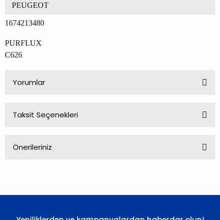
PEUGEOT
1674213480
PURFLUX
C626
Yorumlar
Taksit Seçenekleri
Bu ürüne ilk yorumu siz yapın!
Önerileriniz
Yorum Yaz
Bu ürünün fiyat bilgisi, resim, ürün açıklamalarında ve diğer
konularda yetersiz gördüğünüz noktaları öneri formunu
kullanarak tarafımıza iletebilirsiniz.
Görüş ve önerileriniz için teşekkür ederiz.
Yeniliklerden ve kampanyalardan haberdar olun!