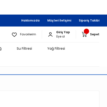
Hakkımızda
Müşteri İletişimi
Sipariş Takibi
Giriş Yap
Favorilerim
Sepet
Üye ol
ğ
Su Filtresi
Yağ Filtresi