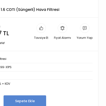
1.6 CDTI (Süngerli) Hava Filtresi
L
7 TL
Tavsiye Et
Fiyat Alarmı
Yorum Yap
rle!
tresi
99-X1PS
TL + KDV
Sepete Ekle