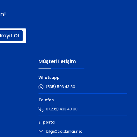
n!
Kayıt Ol
Müşteri İletişim
Whatsapp
(535) 503 43 80
Telefon
0 (232) 433 43 80
E-posta
bilgi@capkinlar.net