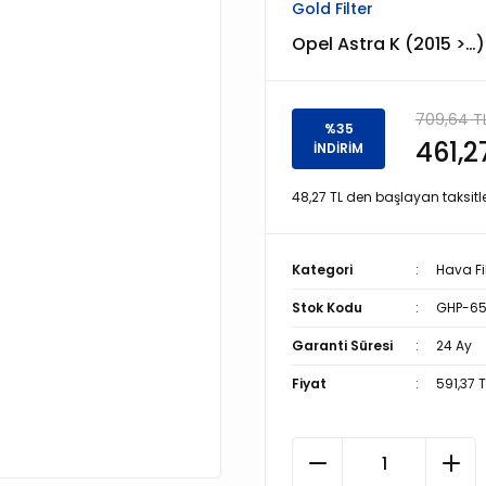
Gold Filter
Opel Astra K (2015 >…) 
709,64 T
%35
461,2
İNDİRİM
48,27 TL den başlayan taksitle
Kategori
Hava Fil
Stok Kodu
GHP-65
Garanti Süresi
24 Ay
Fiyat
591,37 