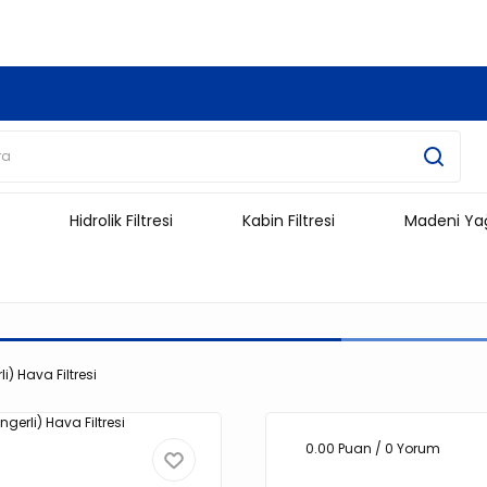
3.500 TL Ve Üzeri Alışverişlerinizde Kargo Ücretsiz !!!!!
Hidrolik Filtresi
Kabin Filtresi
Madeni Ya
i) Hava Filtresi
0.00 Puan / 0 Yorum