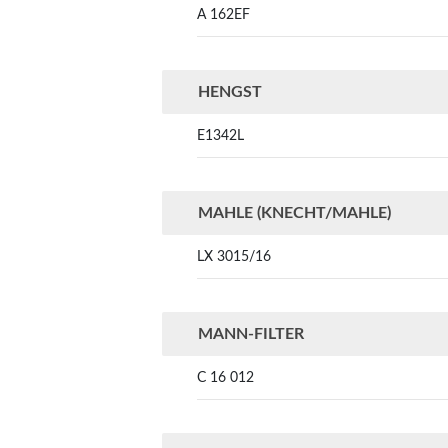
A 162EF
HENGST
E1342L
MAHLE (KNECHT/MAHLE)
LX 3015/16
MANN-FILTER
C 16 012