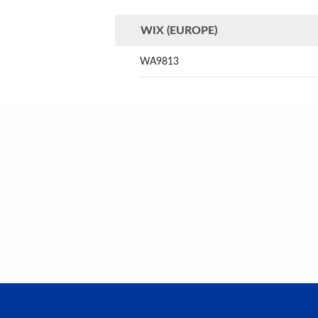
WIX (EUROPE)
WA9813
larda yetersiz gördüğünüz noktaları öneri formunu kullanarak tarafımıza
Bu ürüne ilk yorumu siz yapın!
Yorum Yaz