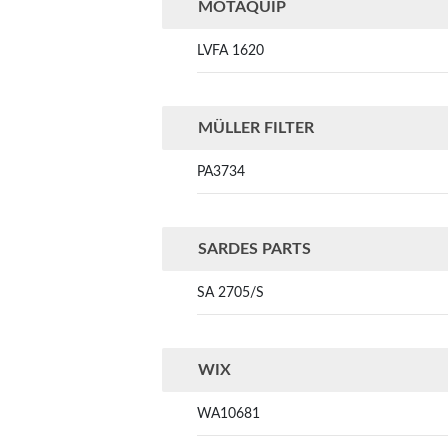
MOTAQUIP
LVFA 1620
MÜLLER FILTER
PA3734
SARDES PARTS
SA 2705/S
WIX
WA10681