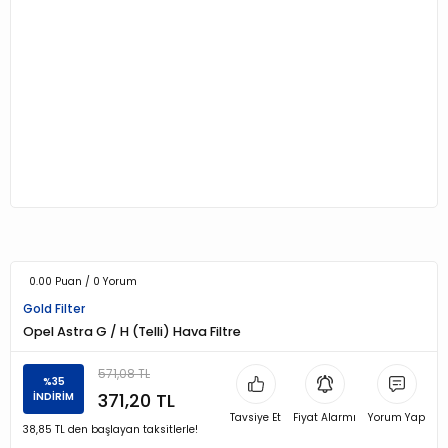
0.00 Puan / 0 Yorum
Gold Filter
Opel Astra G / H (Telli) Hava Filtre
571,08 TL
%35
371,20 TL
İNDİRİM
Tavsiye Et
Fiyat Alarmı
Yorum Yap
38,85 TL den başlayan taksitlerle!