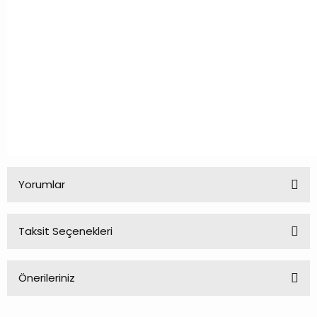
Yorumlar
Taksit Seçenekleri
Bu ürüne ilk yorumu siz yapın!
Önerileriniz
Yorum Yaz
Bu ürünün fiyat bilgisi, resim, ürün açıklamalarında ve diğer