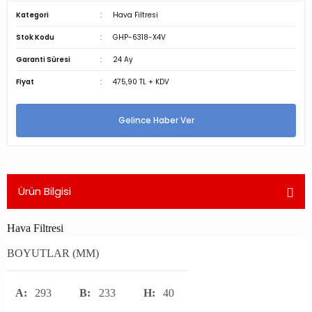
Kategori
Hava Filtresi
Stok Kodu
GHP-6318-X4V
Garanti Süresi
24 Ay
Fiyat
475,90 TL + KDV
Gelince Haber Ver
Ürün Bilgisi
Hava Filtresi
BOYUTLAR (MM)
A:
293
B:
233
H:
40