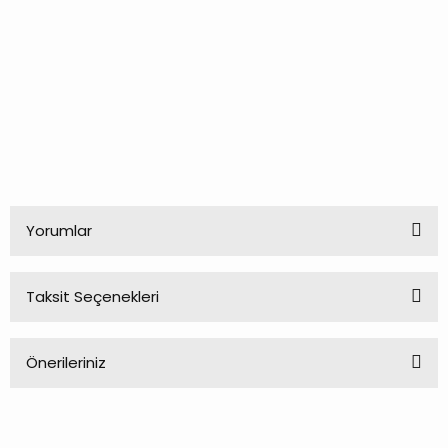
Yorumlar
Taksit Seçenekleri
Bu ürüne ilk yorumu siz yapın!
Önerileriniz
Yorum Yaz
Bu ürünün fiyat bilgisi, resim, ürün açıklamalarında ve diğer
konularda yetersiz gördüğünüz noktaları öneri formunu