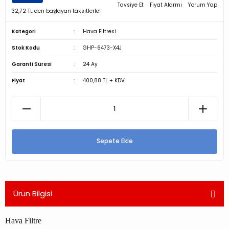
Tavsiye Et
Fiyat Alarmı
Yorum Yap
32,72 TL den başlayan taksitlerle!
Kategori
Hava Filtresi
Stok Kodu
GHP-6473-X4J
Garanti Süresi
24 Ay
Fiyat
400,88 TL + KDV
Sepete Ekle
Ürün Bilgisi
Hava Filtre