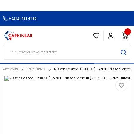
3.500 TL Ve Üzeri Alışverişlerinizde Kargo Ücretsiz !!!!!
0 (232) 433 43 80
Anasayfa
Hava Filtresi
Nissan Qashqai (2007 >…) 1.5 dCi - Nissan Micra III 