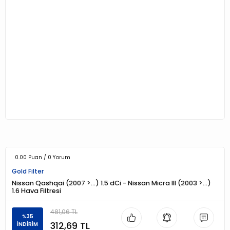
0.00 Puan / 0 Yorum
Gold Filter
Nissan Qashqai (2007 >…) 1.5 dCi - Nissan Micra III (2003 >…)
1.6 Hava Filtresi
481,06 TL
%35
312,69 TL
İNDİRİM