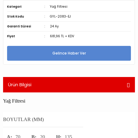
Kategori
Yağ Filtresi
Stok Kodu
GYL-2083-EJ
Garanti Süresi
24 Ay
Fiyat
681,96 TL + KDV
Gelince Haber Ver
Ürün Bilgisi
Yağ Filtresi
BOYUTLAR (MM)
A:
70
B:
20
H:
135