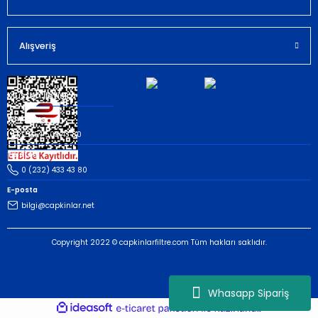
Gönder
Alışveriş
Müşteri İletişim
Whatsapp
(535) 503 43 80
Telefon
0 (232) 433 43 80
E-posta
bilgi@capkinlar.net
Copyright 2022 © capkinlarfiltre.com Tüm hakları saklıdır.
Whasapp Sipariş
ideasoft
ile
e-
hazırlandı.