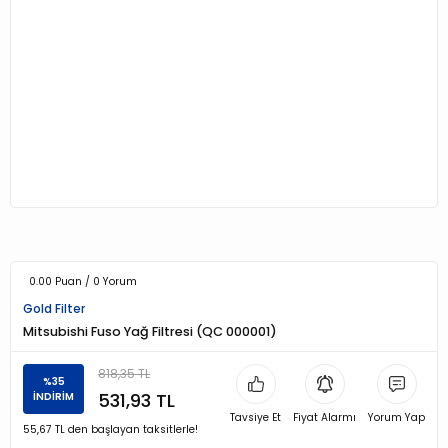
0.00 Puan / 0 Yorum
Gold Filter
Mitsubishi Fuso Yağ Filtresi (QC 000001)
818,35 TL
%35
531,93 TL
İNDİRİM
Tavsiye Et
Fiyat Alarmı
Yorum Yap
55,67 TL den başlayan taksitlerle!