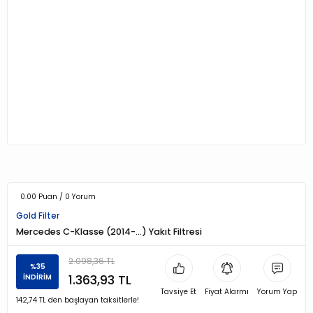
0.00 Puan / 0 Yorum
Gold Filter
Mercedes C-Klasse (2014-...) Yakıt Filtresi
2.098,36 TL
%35
1.363,93 TL
İNDİRİM
Tavsiye Et
Fiyat Alarmı
Yorum Yap
142,74 TL den başlayan taksitlerle!