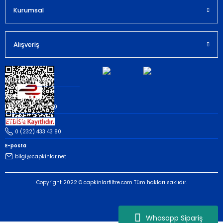
Kurumsal
Gönder
Alışveriş
Müşteri İletişim
Whatsapp
(535) 503 43 80
Telefon
0 (232) 433 43 80
E-posta
bilgi@capkinlar.net
Copyright 2022 © capkinlarfiltre.com Tüm hakları saklıdır.
Whasapp Sipariş