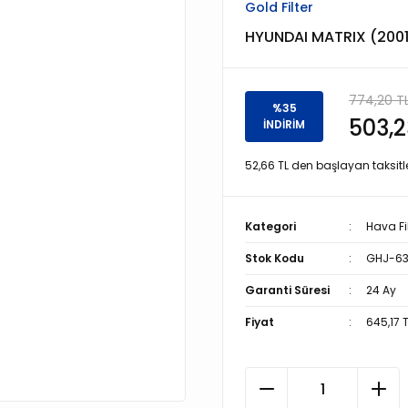
Gold Filter
HYUNDAI MATRIX (2001 >
774,20 T
%35
503,2
İNDİRİM
52,66 TL den başlayan taksitle
Kategori
Hava Fil
Stok Kodu
GHJ-63
Garanti Süresi
24 Ay
Fiyat
645,17 