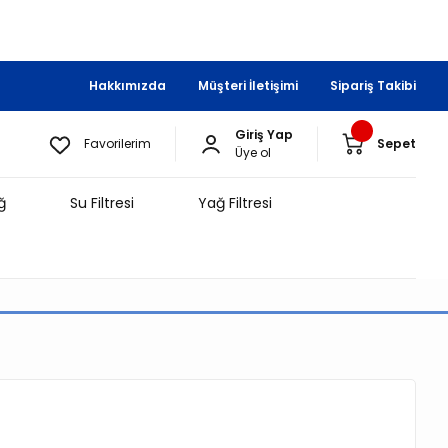
Hakkımızda
Müşteri İletişimi
Sipariş Takibi
Giriş Yap
Favorilerim
Sepet
Üye ol
ğ
Su Filtresi
Yağ Filtresi