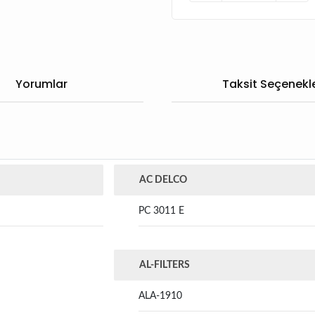
Yorumlar
Taksit Seçenekle
AC DELCO
PC 3011 E
AL-FILTERS
ALA-1910