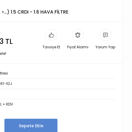
…) 1.5 CRDi - 1.6 HAVA FİLTRE
L
3 TL
Tavsiye Et
Fiyat Alarmı
Yorum Yap
rle!
tresi
61-X2J
TL + KDV
Sepete Ekle