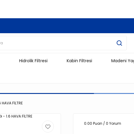
3.500 TL Ve Üzeri Alışverişlerinizde Kargo Ücretsiz !!!!!
Hidrolik Filtresi
Kabin Filtresi
Madeni Ya
6 HAVA FİLTRE
0.00 Puan / 0 Yorum