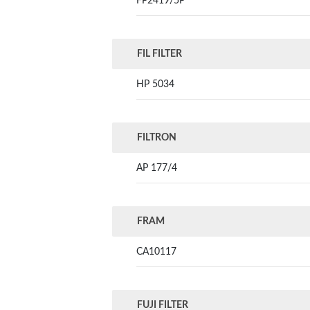
FP2419/5P
FIL FILTER
HP 5034
FILTRON
AP 177/4
FRAM
CA10117
FUJI FILTER