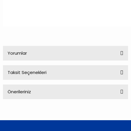
Yorumlar
Taksit Seçenekleri
Bu ürüne ilk yorumu siz yapın!
Önerileriniz
Yorum Yaz
Bu ürünün fiyat bilgisi, resim, ürün açıklamalarında ve diğer
konularda yetersiz gördüğünüz noktaları öneri formunu
kullanarak tarafımıza iletebilirsiniz.
Görüş ve önerileriniz için teşekkür ederiz.