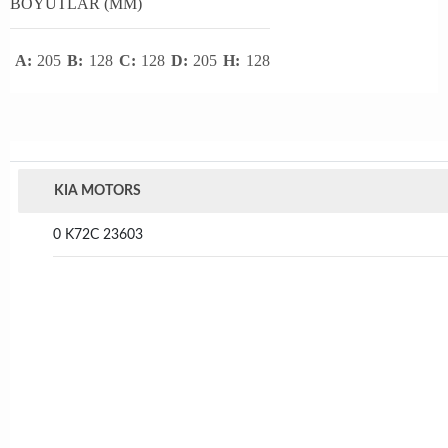
BOYUTLAR (MM)
A:
205
B:
128
C:
128
D:
205
H:
128
KIA MOTORS
0 K72C 23603