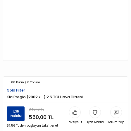
0.00 Puan / 0 Yorum
Gold Filter
Kia Pregio (2002 >…) 2.5 TCI Hava Filtresi
846,16 TL
%35
550,00 TL
İNDİRİM
Tavsiye Et
Fiyat Alarmı
Yorum Yap
57,56 TL den başlayan taksitlerle!