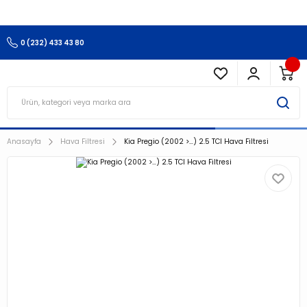
3.500 TL Ve Üzeri Alışverişlerinizde Kargo Ücretsiz !!!!!
0 (232) 433 43 80
Anasayfa
Hava Filtresi
Kia Pregio (2002 >…) 2.5 TCI Hava Filtresi