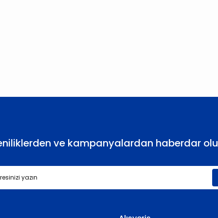
larda yetersiz gördüğünüz noktaları öneri formunu kullanarak tarafımıza
Bu ürüne ilk yorumu siz yapın!
Yorum Yaz
eniliklerden ve kampanyalardan haberdar olu
Gönder