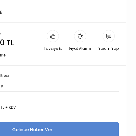
E
L
0 TL
Tavsiye Et
Fiyat Alarmı
Yorum Yap
rle!
ltresi
 K
3 TL + KDV
Gelince Haber Ver