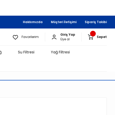
Hakkımızda
Müşteri İletişimi
Sipariş Takibi
Giriş Yap
Favorilerim
Sepet
Üye ol
ğ
Su Filtresi
Yağ Filtresi