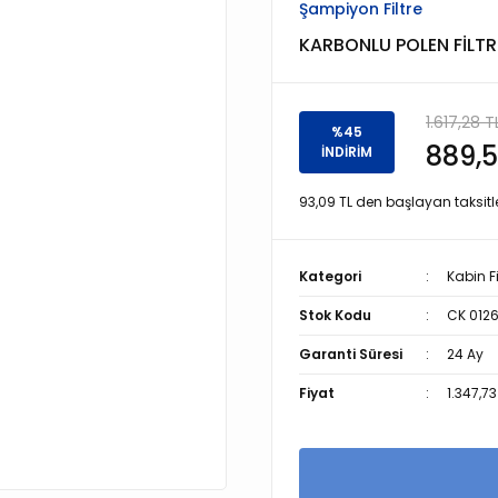
Şampiyon Filtre
KARBONLU POLEN FİLTR
1.617,28 T
%45
889,5
İNDİRİM
93,09 TL den başlayan taksitle
Kategori
Kabin Fi
Stok Kodu
CK 0126
Garanti Süresi
24 Ay
Fiyat
1.347,7