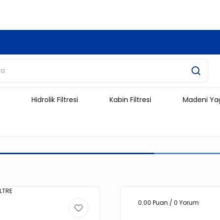
3.500 TL Ve Üzeri Alışverişlerinizde Kargo Ücretsiz !!!!!
Hidrolik Filtresi
Kabin Filtresi
Madeni Ya
0.00 Puan / 0 Yorum