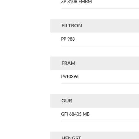
ZP 8108 FMBM
FILTRON
PP 988
FRAM
PS10396
GUR
GFI 68405 MB
HENGST