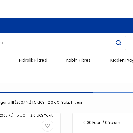
3.500 TL Ve Üzeri Alışverişlerinizde Kargo Ücretsiz !!!!!
Hidrolik Filtresi
Kabin Filtresi
Madeni Ya
una III (2007 >…) 1.5 dCi - 2.0 dCi Yakıt Filtresi
0.00 Puan / 0 Yorum