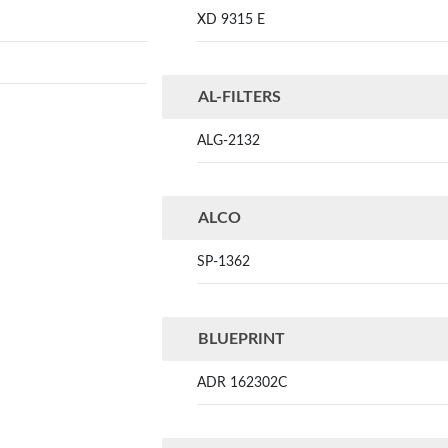
XD 9315 E
AL-FILTERS
ALG-2132
ALCO
SP-1362
BLUEPRINT
ADR 162302C