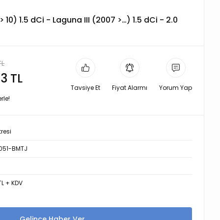
 10) 1.5 dCi - Laguna III (2007 >…) 1.5 dCi - 2.0
TL
3 TL
Tavsiye Et
Fiyat Alarmı
Yorum Yap
rle!
tresi
051-BMTJ
 TL + KDV
Gelince Haber Ver