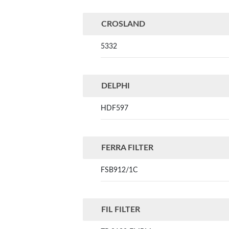
CROSLAND
5332
DELPHI
HDF597
FERRA FILTER
FSB912/1C
FIL FILTER