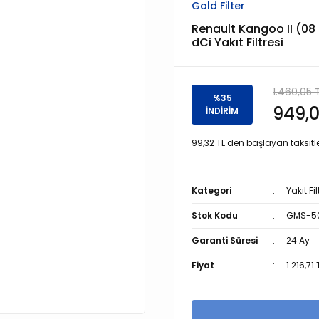
Gold Filter
Renault Kangoo II (08 >
dCi Yakıt Filtresi
1.460,05 
%35
949,0
İNDİRİM
99,32 TL den başlayan taksitle
Kategori
Yakıt Fil
Stok Kodu
GMS-5
Garanti Süresi
24 Ay
Fiyat
1.216,71