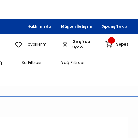
Hakkımızda
Müşteri İletişimi
Sipariş Takibi
Giriş Yap
Favorilerim
Sepet
Üye ol
ğ
Su Filtresi
Yağ Filtresi