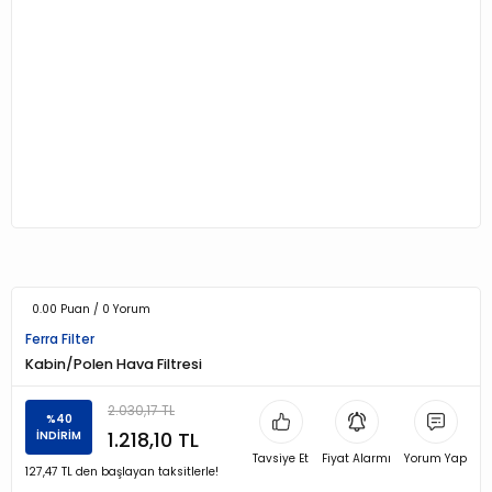
0.00 Puan / 0 Yorum
Ferra Filter
Kabin/Polen Hava Filtresi
2.030,17 TL
%40
1.218,10 TL
İNDİRİM
Tavsiye Et
Fiyat Alarmı
Yorum Yap
127,47 TL den başlayan taksitlerle!