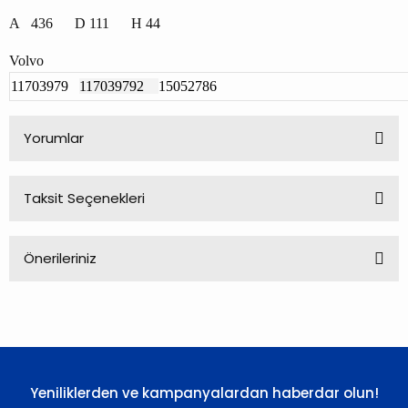
A 436 D 111 H 44
Volvo
11703979
117039792
15052786
Yorumlar
Taksit Seçenekleri
Bu ürüne ilk yorumu siz yapın!
Önerileriniz
Yorum Yaz
Bu ürünün fiyat bilgisi, resim, ürün açıklamalarında ve diğer
konularda yetersiz gördüğünüz noktaları öneri formunu
kullanarak tarafımıza iletebilirsiniz.
Görüş ve önerileriniz için teşekkür ederiz.
Yeniliklerden ve kampanyalardan haberdar olun!
Ürün resmi kalitesiz, bozuk veya görüntülenemiyor.