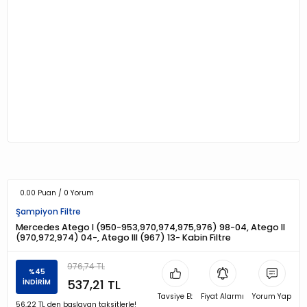
0.00 Puan / 0 Yorum
Şampiyon Filtre
Mercedes Atego I (950-953,970,974,975,976) 98-04, Atego II
(970,972,974) 04-, Atego III (967) 13- Kabin Filtre
976,74 TL
%45
537,21 TL
İNDİRİM
Tavsiye Et
Fiyat Alarmı
Yorum Yap
56,22 TL den başlayan taksitlerle!