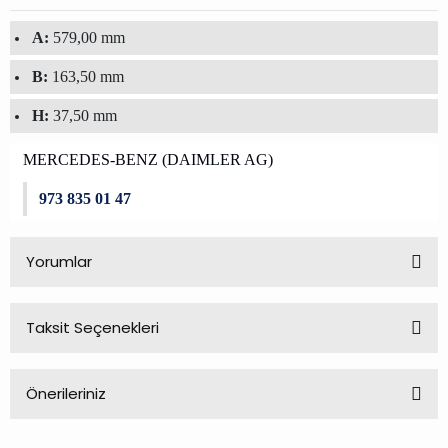
A:
579,00 mm
B:
163,50 mm
H:
37,50 mm
MERCEDES-BENZ (DAIMLER AG)
973 835 01 47
Yorumlar
Taksit Seçenekleri
Bu ürüne ilk yorumu siz yapın!
Önerileriniz
Yorum Yaz
Bu ürünün fiyat bilgisi, resim, ürün açıklamalarında ve diğer