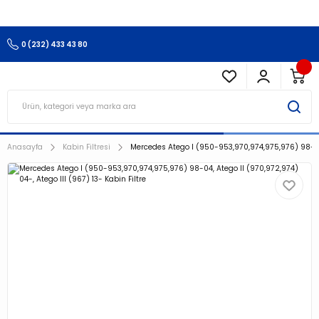
3.500 TL Ve Üzeri Alışverişlerinizde Kargo Ücretsiz !!!!!
0 (232) 433 43 80
Anasayfa
Kabin Filtresi
Mercedes Atego I (950-953,970,974,975,976) 98-04, 