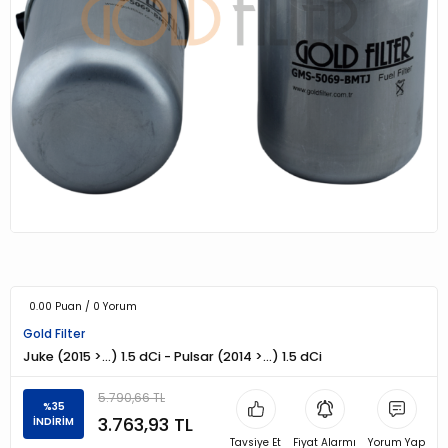
0.00 Puan / 0 Yorum
Gold Filter
Juke (2015 >…) 1.5 dCi - Pulsar (2014 >…) 1.5 dCi
5.790,66 TL
%35
3.763,93 TL
İNDİRİM
Tavsiye Et
Fiyat Alarmı
Yorum Yap