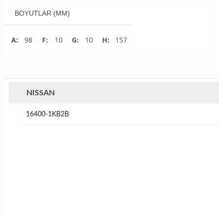
BOYUTLAR (MM)
A:
98
F:
10
G:
10
H:
157
NISSAN
16400-1KB2B