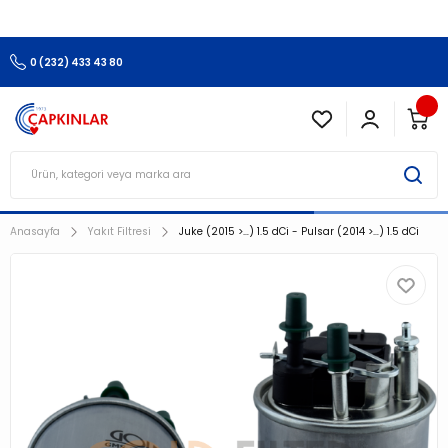
3.500 TL Ve Üzeri Alışverişlerinizde Kargo Ücretsiz !!!!!
0 (232) 433 43 80
Anasayfa
Yakıt Filtresi
Juke (2015 >…) 1.5 dCi - Pulsar (2014 >…) 1.5 dCi