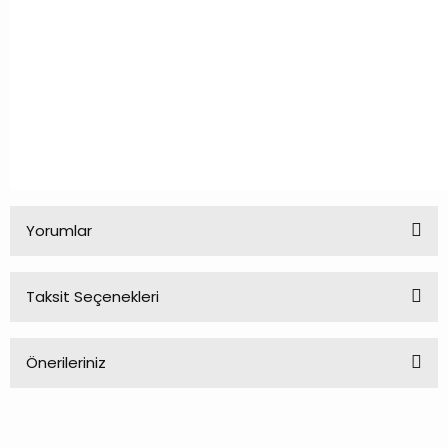
Yorumlar
Taksit Seçenekleri
Bu ürüne ilk yorumu siz yapın!
Önerileriniz
Yorum Yaz
Bu ürünün fiyat bilgisi, resim, ürün açıklamalarında ve diğer
konularda yetersiz gördüğünüz noktaları öneri formunu