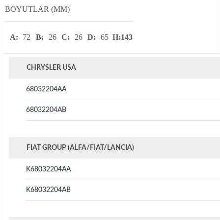
BOYUTLAR (MM)
A:
72
B:
26
C:
26
D:
65
H:143
CHRYSLER USA
68032204AA
68032204AB
FIAT GROUP (ALFA/FIAT/LANCIA)
K68032204AA
K68032204AB