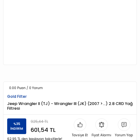
0.00 Puan / 0 Yorum
Gold Filter
Jeep Wrangler II (TJ) - Wrangler III (JK) (2007 >…) 2.8 CRD Yağ
Filtresi
925,44 TL
%35
601,54 TL
İNDİRİM
Tavsiye Et
Fiyat Alarmı
Yorum Yap
62,95 TL den başlayan taksitlerle!