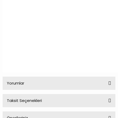
Yorumlar
Taksit Seçenekleri
Bu ürüne ilk yorumu siz yapın!
Önerileriniz