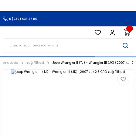
3.500 TL Ve Üzeri Alışverişlerinizde Kargo Ücretsiz !!!!!
0 (232) 433 43 80
Anasayfa
Yağ Filtresi
Jeep Wrangler II (TJ) - Wrangler III (JK) (2007 >…) 2.8