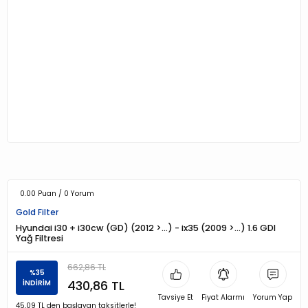
0.00 Puan / 0 Yorum
Gold Filter
Hyundai i30 + i30cw (GD) (2012 >…) - ix35 (2009 >…) 1.6 GDI
Yağ Filtresi
662,86 TL
%35
430,86 TL
İNDİRİM
Tavsiye Et
Fiyat Alarmı
Yorum Yap
45,09 TL den başlayan taksitlerle!