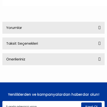
Yorumlar
Taksit Seçenekleri
Bu ürüne ilk yorumu siz yapın!
Önerileriniz
Yorum Yaz
Bu ürünün fiyat bilgisi, resim, ürün açıklamalarında ve diğer
konularda yetersiz gördüğünüz noktaları öneri formunu
kullanarak tarafımıza iletebilirsiniz.
Görüş ve önerileriniz için teşekkür ederiz.
Yeniliklerden ve kampanyalardan haberdar olun!
Ürün resmi kalitesiz, bozuk veya görüntülenemiyor.
Ürün açıklamasında eksik bilgiler bulunuyor.
Kayıt Ol