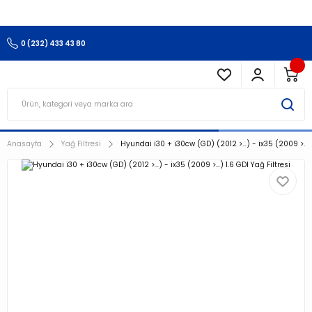
3.500 TL Ve Üzeri Alışverişlerinizde Kargo Ücretsiz !!!!!
0 (232) 433 43 80
Anasayfa
Yağ Filtresi
Hyundai i30 + i30cw (GD) (2012 >…) - ix35 (2009 >…) 1