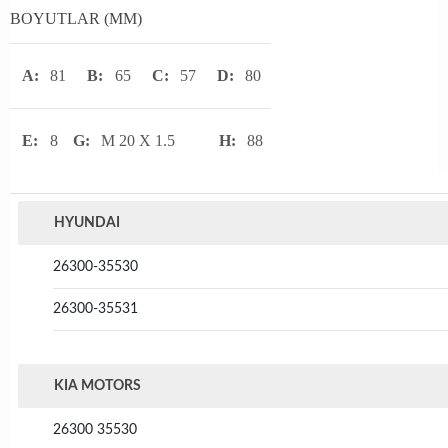
BOYUTLAR (MM)
A:
81
B:
65
C:
57
D:
80
E:
8
G:
M 20 X 1.5
H:
88
HYUNDAI
26300-35530
26300-35531
KIA MOTORS
26300 35530