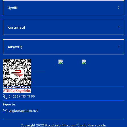
Bu ürüne benzer farklı alternatifler olmalı.
Üyelik
Kurumsal
Gönder
Alışveriş
Müşteri İletişim
Whatsapp
(535) 503 43 80
Telefon
0 (232) 433 43 80
E-posta
bilgi@capkinlar.net
Copyright 2022 © capkinlarfiltre.com Tüm hakları saklıdır.