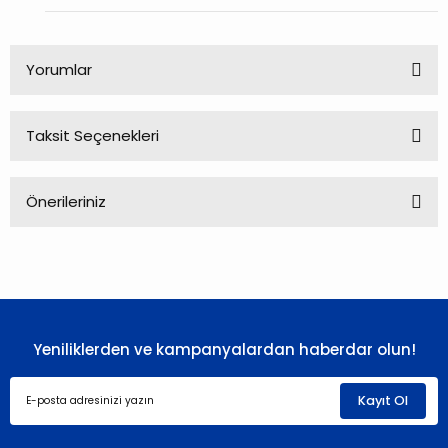
Yorumlar
Taksit Seçenekleri
Bu ürüne ilk yorumu siz yapın!
Önerileriniz
Yorum Yaz
Bu ürünün fiyat bilgisi, resim, ürün açıklamalarında ve diğer
konularda yetersiz gördüğünüz noktaları öneri formunu
kullanarak tarafımıza iletebilirsiniz.
Görüş ve önerileriniz için teşekkür ederiz.
Yeniliklerden ve kampanyalardan haberdar olun!
Ürün resmi kalitesiz, bozuk veya görüntülenemiyor.
Ürün açıklamasında eksik bilgiler bulunuyor.
Kayıt Ol
Ürün bilgilerinde hatalar bulunuyor.
Ürün fiyatı diğer sitelerden daha pahalı.