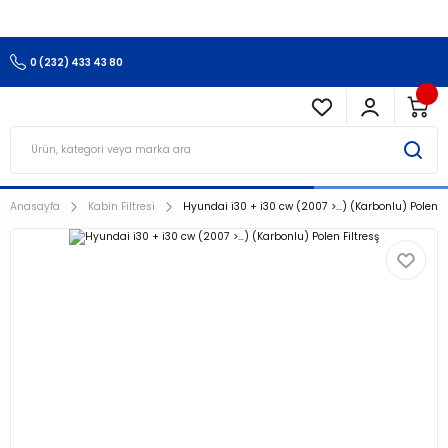
3.500 TL Ve Üzeri Alışverişlerinizde Kargo Ücretsiz !!!!!
0 (232) 433 43 80
Anasayfa
Kabin Filtresi
Hyundai i30 + i30 cw (2007 >…) (Karbonlu) Polen Fi