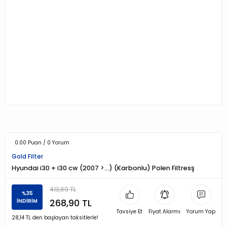
0.00 Puan / 0 Yorum
Gold Filter
Hyundai i30 + i30 cw (2007 >…) (Karbonlu) Polen Filtresş
413,69 TL
%35
268,90 TL
İNDİRİM
Tavsiye Et
Fiyat Alarmı
Yorum Yap
28,14 TL den başlayan taksitlerle!