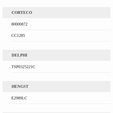
CORTECO
80000872
CC1285
DELPHI
TSP0325221C
HENGST
E2989LC