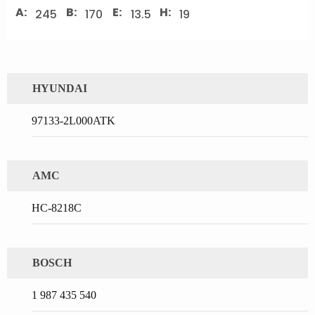
A:
B:
E:
H:
245
170
13.5
19
HYUNDAI
97133-2L000ATK
AMC
HC-8218C
BOSCH
1 987 435 540