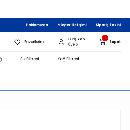
Hakkımızda
Müşteri İletişimi
Sipariş Takibi
Giriş Yap
Favorilerim
Sepet
Üye ol
ğ
Su Filtresi
Yağ Filtresi