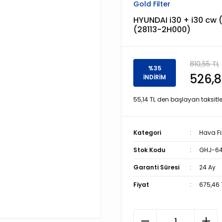
Gold Filter
HYUNDAI i30 + i30 cw (2
(28113-2H000)
810,55 TL
%35
526,8
İNDİRİM
55,14 TL den başlayan taksitle
Kategori
Hava Fil
Stok Kodu
GHJ-6
Garanti Süresi
24 Ay
Fiyat
675,46 