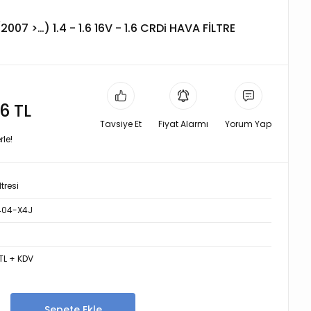
007 >…) 1.4 - 1.6 16V - 1.6 CRDi HAVA FİLTRE
6 TL
Tavsiye Et
Fiyat Alarmı
Yorum Yap
rle!
tresi
404-X4J
TL + KDV
Sepete Ekle