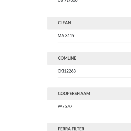
U8 91/606
CLEAN
MA 3119
COMLINE
CKI12268
COOPERSFIAAM
PA7570
FERRA FILTER