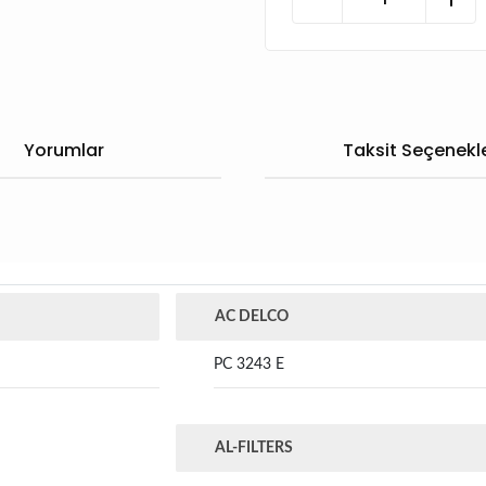
Yorumlar
Taksit Seçenekle
AC DELCO
PC 3243 E
AL-FILTERS