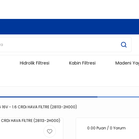
3.500 TL Ve Üzeri Alışverişlerinizde Kargo Ücretsiz !!!!!
Hidrolik Filtresi
Kabin Filtresi
Madeni Ya
.6 16V - 1.6 CRDi HAVA FİLTRE (28113-2H000)
0.00 Puan / 0 Yorum