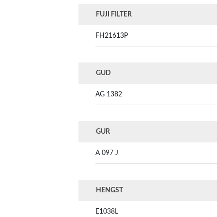
FUJI FILTER
FH21613P
GUD
AG 1382
GUR
A 097 J
HENGST
E1038L