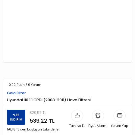
0.00 Puan / 0 Yorum
Gold Filter
Hyundai i10 1.1 CRDI (2008-2011) Hava Filtresi
829,57 TL
%35
539,22 TL
İNDİRİM
Tavsiye Et
Fiyat Alarmı
Yorum Yap
56,43 TL den başlayan taksitlerle!