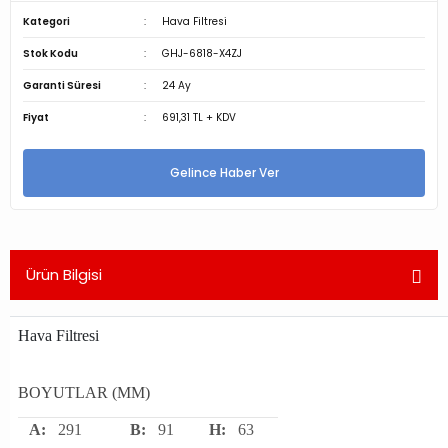
Kategori
Hava Filtresi
Stok Kodu
GHJ-6818-X4ZJ
Garanti Süresi
24 Ay
Fiyat
691,31 TL + KDV
Gelince Haber Ver
Ürün Bilgisi
Hava Filtresi
BOYUTLAR (MM)
A:
291
B:
91
H:
63