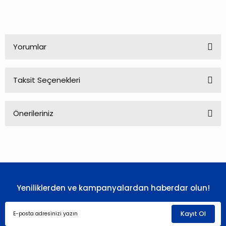
Yorumlar
Taksit Seçenekleri
Bu ürüne ilk yorumu siz yapın!
Önerileriniz
Yorum Yaz
Bu ürünün fiyat bilgisi, resim, ürün açıklamalarında ve diğer
konularda yetersiz gördüğünüz noktaları öneri formunu
kullanarak tarafımıza iletebilirsiniz.
Görüş ve önerileriniz için teşekkür ederiz.
Yeniliklerden ve kampanyalardan haberdar olun!
Ürün resmi kalitesiz, bozuk veya görüntülenemiyor.
Ürün açıklamasında eksik bilgiler bulunuyor.
Kayıt Ol
Ürün bilgilerinde hatalar bulunuyor.