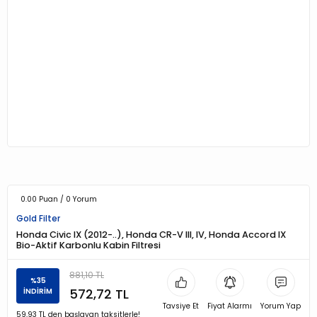
0.00 Puan / 0 Yorum
Gold Filter
Honda Civic IX (2012-..), Honda CR-V III, IV, Honda Accord IX
Bio-Aktif Karbonlu Kabin Filtresi
881,10 TL
%35
572,72 TL
İNDİRİM
Tavsiye Et
Fiyat Alarmı
Yorum Yap
59,93 TL den başlayan taksitlerle!