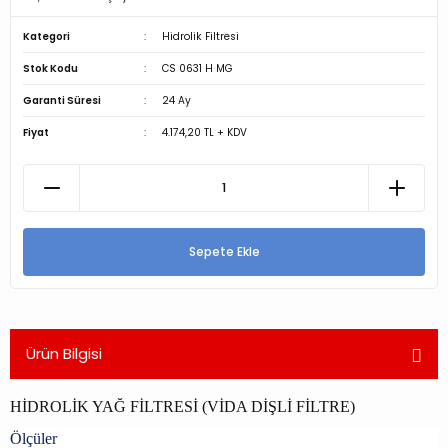
Kategori
Hidrolik Filtresi
Stok Kodu
CS 0631 H MG
Garanti Süresi
24 Ay
Fiyat
4.174,20 TL + KDV
Sepete Ekle
Ürün Bilgisi
HİDROLİK YAĞ FİLTRESİ (VİDA DİŞLİ FİLTRE)
Ölçüler