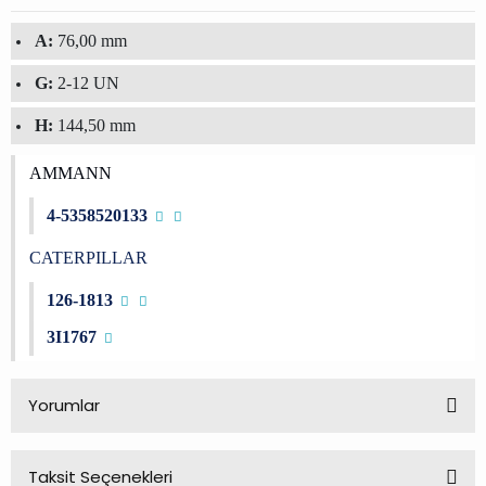
A:
76,00 mm
G:
2-12 UN
H:
144,50 mm
AMMANN
4-5358520133
CATERPILLAR
126-1813
3I1767
Yorumlar
Taksit Seçenekleri