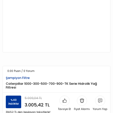
0.00 Puan / 0 Yorum
Şampiyon Filtre
Caterpillar 1000-300-500-700-900-TK Serie Hidrolik Yağ
Filtresi
5.009,04 TL
%40
3.005,42 TL
İNDİRİM
Tavsiye Et
Fiyat Alarmı
Yorum Yap
314,52 TL den başlayan taksitlerle!