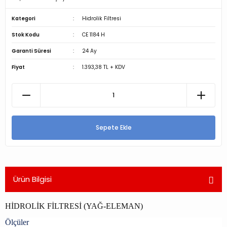
Kategori
Hidrolik Filtresi
Stok Kodu
CE 1184 H
Garanti Süresi
24 Ay
Fiyat
1.393,38 TL + KDV
Sepete Ekle
Ürün Bilgisi
HİDROLİK FİLTRESİ (YAĞ-ELEMAN)
Ölçüler