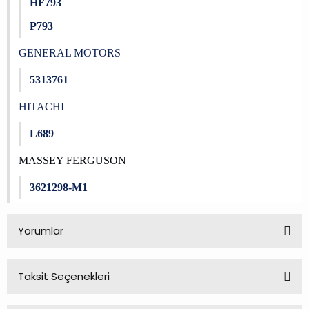
HF793
P793
GENERAL MOTORS
5313761
HITACHI
L689
MASSEY FERGUSON
3621298-M1
Yorumlar
Taksit Seçenekleri
Bu ürüne ilk yorumu siz yapın!