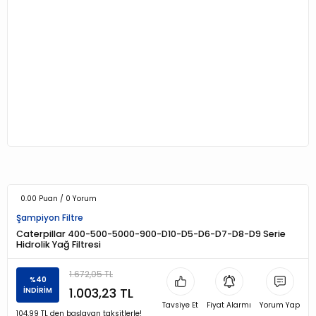
0.00 Puan / 0 Yorum
Şampiyon Filtre
Caterpillar 400-500-5000-900-D10-D5-D6-D7-D8-D9 Serie
Hidrolik Yağ Filtresi
1.672,05 TL
%40
1.003,23 TL
İNDİRİM
Tavsiye Et
Fiyat Alarmı
Yorum Yap
104,99 TL den başlayan taksitlerle!