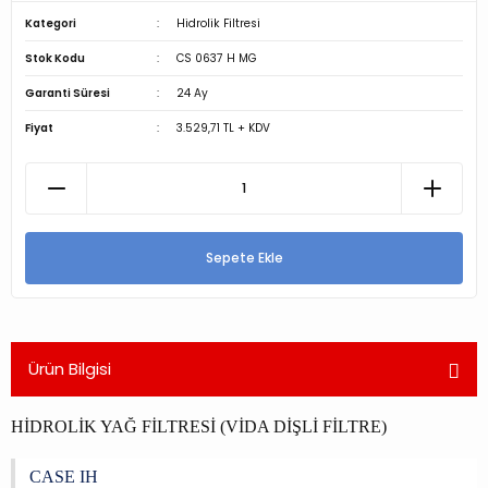
Kategori
Hidrolik Filtresi
Stok Kodu
CS 0637 H MG
Garanti Süresi
24 Ay
Fiyat
3.529,71 TL + KDV
Sepete Ekle
Ürün Bilgisi
HİDROLİK YAĞ FİLTRESİ (VİDA DİŞLİ FİLTRE)
CASE IH