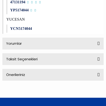
47131194
YP5174044
YUCESAN
YCN5174044
Yorumlar
Taksit Seçenekleri
Bu ürüne ilk yorumu siz yapın!
Önerileriniz
Yorum Yaz
Bu ürünün fiyat bilgisi, resim, ürün açıklamalarında ve diğer
konularda yetersiz gördüğünüz noktaları öneri formunu
kullanarak tarafımıza iletebilirsiniz.
Görüş ve önerileriniz için teşekkür ederiz.