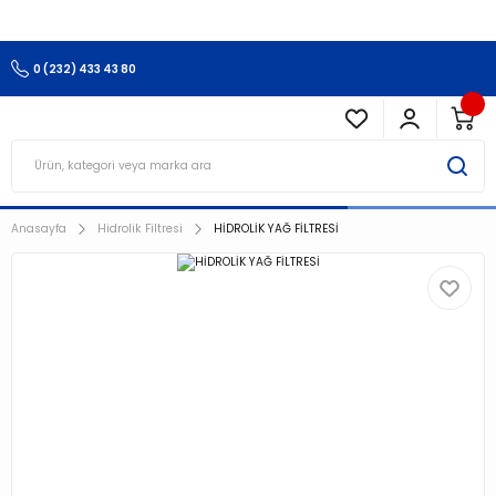
3.500 TL Ve Üzeri Alışverişlerinizde Kargo Ücretsiz !!!!!
0 (232) 433 43 80
Anasayfa
Hidrolik Filtresi
HİDROLİK YAĞ FİLTRESİ