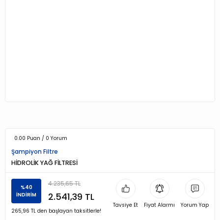
0.00 Puan / 0 Yorum
Şampiyon Filtre
HİDROLİK YAĞ FİLTRESİ
4.235,65 TL
%40
2.541,39 TL
İNDİRİM
Tavsiye Et
Fiyat Alarmı
Yorum Yap
265,96 TL den başlayan taksitlerle!