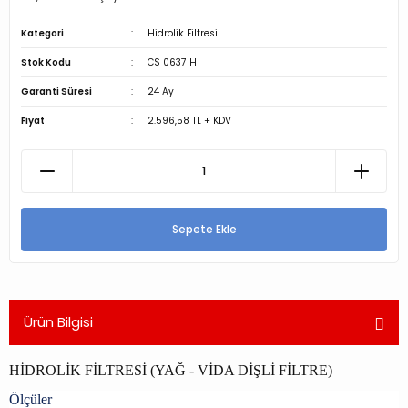
Kategori
Hidrolik Filtresi
Stok Kodu
CS 0637 H
Garanti Süresi
24 Ay
Fiyat
2.596,58 TL + KDV
Sepete Ekle
Ürün Bilgisi
HİDROLİK FİLTRESİ (YAĞ - VİDA DİŞLİ FİLTRE)
Ölçüler