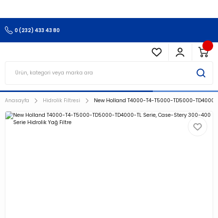
3.500 TL Ve Üzeri Alışverişlerinizde Kargo Ücretsiz !!!!!
0 (232) 433 43 80
Anasayfa
Hidrolik Filtresi
New Holland T4000-T4-T5000-TD5000-TD4000-TL S