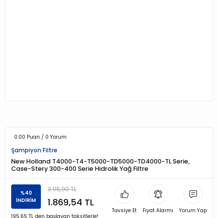
0.00 Puan / 0 Yorum
Şampiyon Filtre
New Holland T4000-T4-T5000-TD5000-TD4000-TL Serie,
Case-Stery 300-400 Serie Hidrolik Yağ Filtre
3.115,90 TL
%40
1.869,54 TL
İNDİRİM
Tavsiye Et
Fiyat Alarmı
Yorum Yap
195,65 TL den başlayan taksitlerle!