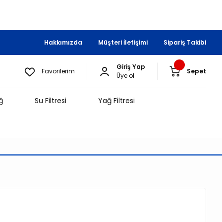
Hakkımızda
Müşteri İletişimi
Sipariş Takibi
Giriş Yap
Favorilerim
Sepet
Üye ol
ğ
Su Filtresi
Yağ Filtresi