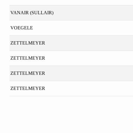
VANAIR (SULLAIR)
VOEGELE
ZETTELMEYER
ZETTELMEYER
ZETTELMEYER
ZETTELMEYER
Bu ürünün fiyat bilgisi, resim, ürün açıklamalarında ve diğer konu
Görüş ve önerileriniz için teşekkür ederiz.