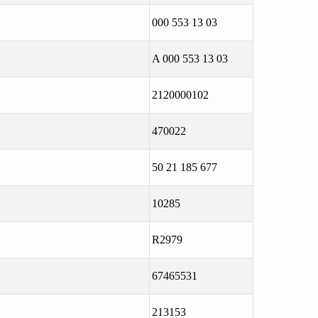
000 553 13 03
A 000 553 13 03
2120000102
470022
50 21 185 677
10285
R2979
67465531
213153