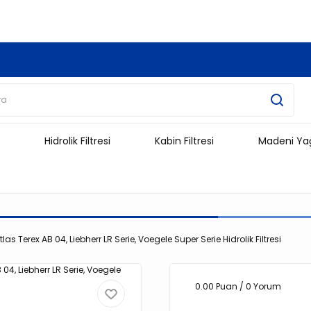
3.500 TL Ve Üzeri Alışverişlerinizde Kargo Ücretsiz !!!!!
Hidrolik Filtresi
Kabin Filtresi
Madeni Ya
as Terex AB 04, Liebherr LR Serie, Voegele Super Serie Hidrolik Filtresi
0.00 Puan / 0 Yorum