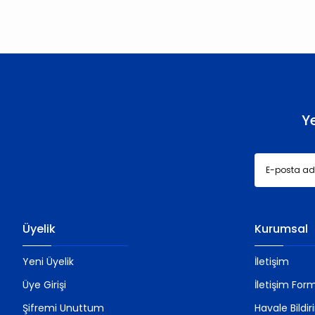
Ürün resmi kalitesiz, bozuk veya görüntülenemiyor.
Ürün açıklamasında eksik bilgiler bulunuyor.
Ürün bilgilerinde hatalar bulunuyor.
Ürün fiyatı diğer sitelerden daha pahalı.
Bu ürüne benzer farklı alternatifler olmalı.
Y
Üyelik
Kurumsal
Yeni Üyelik
İletişim
Üye Girişi
İletişim For
Şifremi Unuttum
Havale Bildi