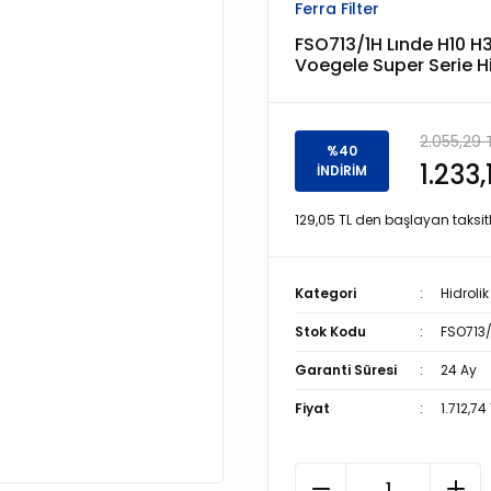
Ferra Filter
FSO713/1H Lınde H10 H30
Voegele Super Serie Hid
2.055,29 
%40
1.233,
İNDİRİM
129,05 TL den başlayan taksitl
Kategori
Hidrolik 
Stok Kodu
FSO713/
Garanti Süresi
24 Ay
Fiyat
1.712,74