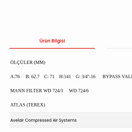
Ürün Bilgisi
ÖLÇÜLER (MM)
A:76 B: 62.7 C: 71 H:141 G: 3/4''-16 BYPASS VALF
MANN FILTER WD 724/3 WD 724/6
ATLAS (TEREX)
Avelair Compressed Air Systems