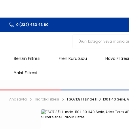
0 (232) 433 43 80
Benzin Filtresi
Fren Kurutucu
Hava Filtresi
Yakıt Filtresi
Anasayfa
Hidrolik Filtresi
FSO713/1H Lınde H10 H30 H40 Serie, Atl