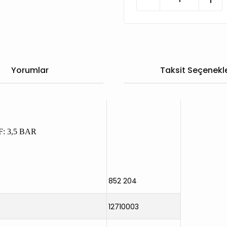
Yorumlar
Taksit Seçenekle
: 3,5 BAR
852 204
12710003