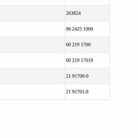
263824
96 2425 1000
00 219 1700
00 219 17019
21 91700-0
21 91701-9
larda yetersiz gördüğünüz noktaları öneri formunu kullanarak tarafımıza
Bu ürüne ilk yorumu siz yapın!