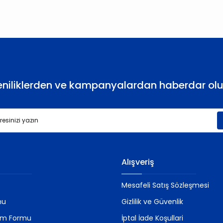
Yorum Yaz
eniliklerden ve kampanyalardan haberdar olu
Gönder
Alışveriş
Mesafeli Satış Sözleşmesi
mu
Gizlilik ve Güvenlik
rim Formu
İptal İade Koşullari