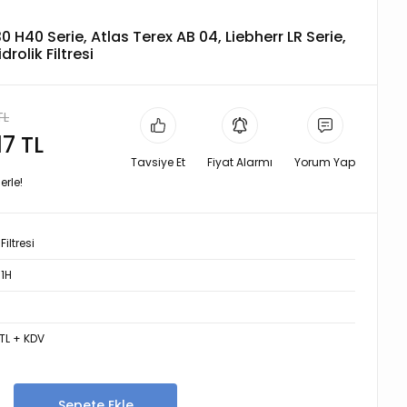
 H40 Serie, Atlas Terex AB 04, Liebherr LR Serie,
rolik Filtresi
TL
17 TL
Tavsiye Et
Fiyat Alarmı
Yorum Yap
erle!
Filtresi
1H
 TL + KDV
Sepete Ekle