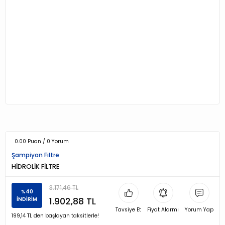
0.00 Puan / 0 Yorum
Şampiyon Filtre
HİDROLİK FİLTRE
3.171,46 TL
%40
1.902,88 TL
İNDİRİM
Tavsiye Et
Fiyat Alarmı
Yorum Yap
199,14 TL den başlayan taksitlerle!