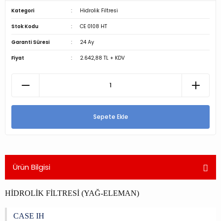
Kategori
Hidrolik Filtresi
Stok Kodu
CE 0108 HT
Garanti Süresi
24 Ay
Fiyat
2.642,88 TL + KDV
Sepete Ekle
Ürün Bilgisi
HİDROLİK FİLTRESİ (YAĞ-ELEMAN)
CASE IH