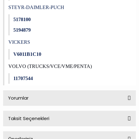
STEYR-DAIMLER-PUCH
5178100
5194879
VICKERS
V6011B1C10
VOLVO (TRUCKS/VCE/VME/PENTA)
11707544
Yorumlar
Taksit Seçenekleri
Bu ürüne ilk yorumu siz yapın!
Önerileriniz