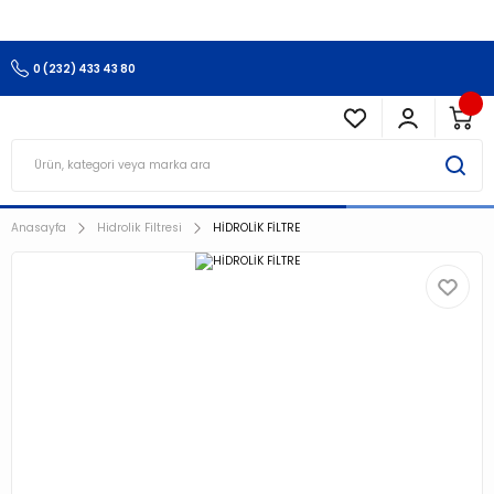
3.500 TL Ve Üzeri Alışverişlerinizde Kargo Ücretsiz !!!!!
0 (232) 433 43 80
Anasayfa
Hidrolik Filtresi
HİDROLİK FİLTRE