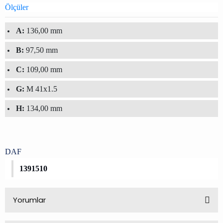
Ölçüler
A:
136,00 mm
B:
97,50 mm
C:
109,00 mm
G:
M 41x1.5
H:
134,00 mm
DAF
1391510
Yorumlar