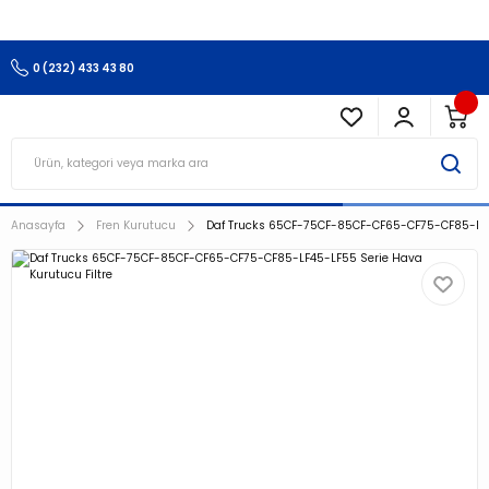
3.500 TL Ve Üzeri Alışverişlerinizde Kargo Ücretsiz !!!!!
0 (232) 433 43 80
Anasayfa
Fren Kurutucu
Daf Trucks 65CF-75CF-85CF-CF65-CF75-CF85-LF45