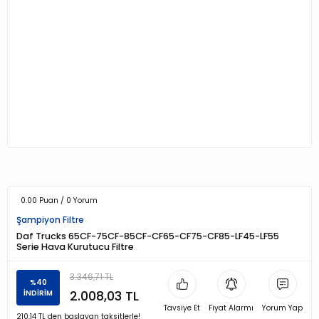
0.00 Puan / 0 Yorum
Şampiyon Filtre
Daf Trucks 65CF-75CF-85CF-CF65-CF75-CF85-LF45-LF55
Serie Hava Kurutucu Filtre
3.346,71 TL
%40
2.008,03 TL
İNDİRİM
Tavsiye Et
Fiyat Alarmı
Yorum Yap
210,14 TL den başlayan taksitlerle!