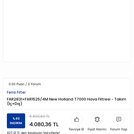
0.00 Puan / 0 Yorum
Ferra Filter
FAR2831+FAR1525/4M New Holland T7000 Hava Filtresi - Takım
(İç+Dış)
6.800,60 TL
%40
4.080,36 TL
İNDİRİM
Tavsiye Et
Fiyat Alarmı
Yorum Yap
427,01 TL den başlayan taksitlerle!