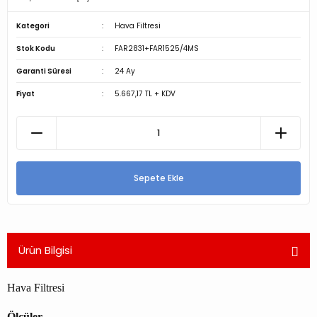
Kategori
Hava Filtresi
Stok Kodu
FAR2831+FAR1525/4MS
Garanti Süresi
24 Ay
Fiyat
5.667,17 TL + KDV
Sepete Ekle
Ürün Bilgisi
Hava Filtresi
Ölçüler