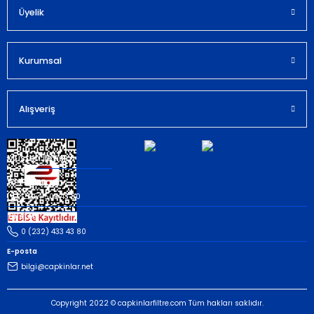
Bu ürüne benzer farklı alternatifler olmalı.
Üyelik
Kurumsal
Gönder
Alışveriş
Müşteri İletişim
Whatsapp
(535) 503 43 80
Telefon
0 (232) 433 43 80
E-posta
bilgi@capkinlar.net
Copyright 2022 © capkinlarfiltre.com Tüm hakları saklıdır.