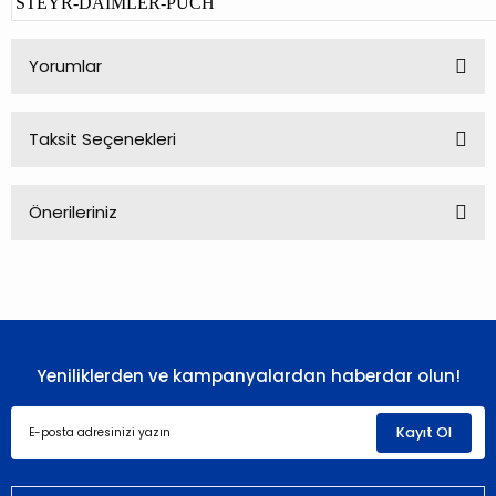
STEYR-DAIMLER-PUCH
Yorumlar
Taksit Seçenekleri
Bu ürüne ilk yorumu siz yapın!
Önerileriniz
Yorum Yaz
Bu ürünün fiyat bilgisi, resim, ürün açıklamalarında ve diğer
konularda yetersiz gördüğünüz noktaları öneri formunu
kullanarak tarafımıza iletebilirsiniz.
Görüş ve önerileriniz için teşekkür ederiz.
Yeniliklerden ve kampanyalardan haberdar olun!
Ürün resmi kalitesiz, bozuk veya görüntülenemiyor.
Ürün açıklamasında eksik bilgiler bulunuyor.
Kayıt Ol
Ürün bilgilerinde hatalar bulunuyor.
Ürün fiyatı diğer sitelerden daha pahalı.