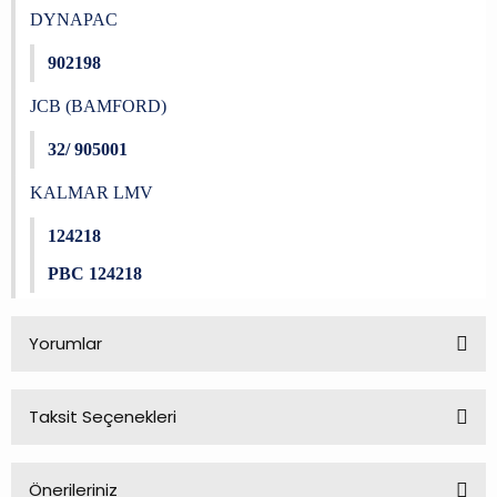
DYNAPAC
902198
JCB (BAMFORD)
32/ 905001
KALMAR LMV
124218
PBC 124218
Yorumlar
Taksit Seçenekleri
Bu ürüne ilk yorumu siz yapın!
Önerileriniz