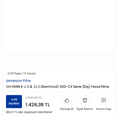
0.00 Puan / 0 Yorum
Şampiyon Filtre
CH 0095 K J.C.B. (J.C.Bamford) 200-CX Serie (Dış) Hava Filtre
2.593,41 TL
%45
1.426,38 TL
İNDİRİM
Tavsiye Et
Fiyat Alarmı
Yorum Yap
149,27 TL den başlayan taksitlerle!