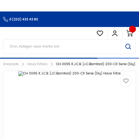
3.500 TL Ve Üzeri Alışverişlerinizde Kargo Ücretsiz !!!!!
0 (232) 433 43 80
Anasayfa
Hava Filtresi
CH 0095 K J.C.B. (J.C.Bamford) 200-CX Serie (Dış) H