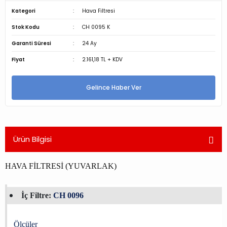
Kategori
Hava Filtresi
Stok Kodu
CH 0095 K
Garanti Süresi
24 Ay
Fiyat
2.161,18 TL + KDV
Gelince Haber Ver
Ürün Bilgisi
HAVA FİLTRESİ (YUVARLAK)
İç Filtre:
CH 0096
Ölçüler