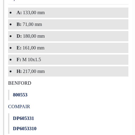
A:
133,00 mm
B:
71,00 mm
D:
180,00 mm
E:
161,00 mm
F:
M 10x1.5
H:
217,00 mm
BENFORD
800553
COMPAIR
DP605331
DP6053310