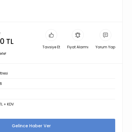
L
0 TL
Tavsiye Et
Fiyat Alarmı
Yorum Yap
rle!
tresi
6
 TL + KDV
Gelince Haber Ver