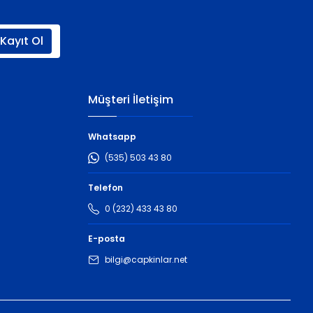
Kayıt Ol
Müşteri İletişim
Whatsapp
(535) 503 43 80
Telefon
0 (232) 433 43 80
E-posta
bilgi@capkinlar.net