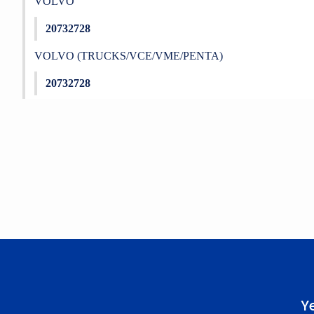
VOLVO
20732728
VOLVO (TRUCKS/VCE/VME/PENTA)
20732728
Bu ürünün fiyat bilgisi, resim, ürün açıklamalarında ve diğer konu
Görüş ve önerileriniz için teşekkür ederiz.
Ürün resmi kalitesiz, bozuk veya görüntülenemiyor.
Ürün açıklamasında eksik bilgiler bulunuyor.
Ürün bilgilerinde hatalar bulunuyor.
Ürün fiyatı diğer sitelerden daha pahalı.
Bu ürüne benzer farklı alternatifler olmalı.
Y