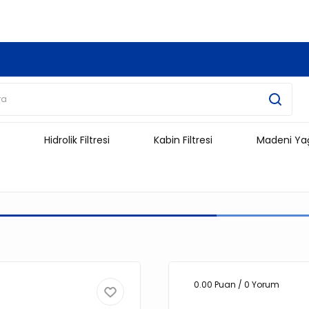
3.500 TL Ve Üzeri Alışverişlerinizde Kargo Ücretsiz !!!!!
Hidrolik Filtresi
Kabin Filtresi
Madeni Ya
0.00 Puan / 0 Yorum