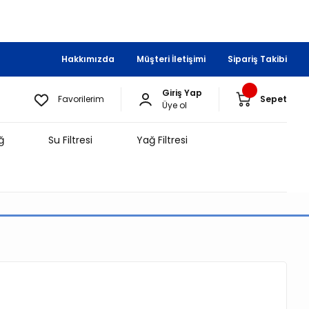
Hakkımızda
Müşteri İletişimi
Sipariş Takibi
Giriş Yap
Favorilerim
Sepet
Üye ol
ğ
Su Filtresi
Yağ Filtresi