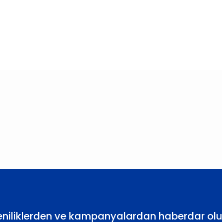
larda yetersiz gördüğünüz noktaları öneri formunu kullanarak tarafımıza
Bu ürüne ilk yorumu siz yapın!
Yorum Yaz
eniliklerden ve kampanyalardan haberdar olu