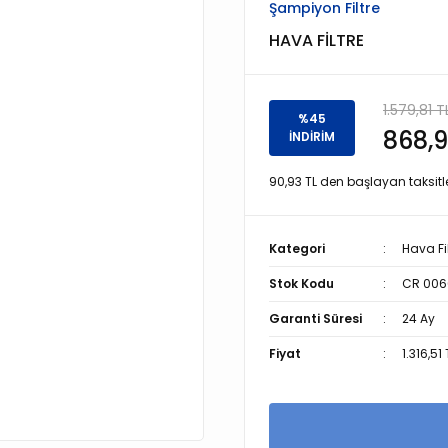
Şampiyon Filtre
HAVA FİLTRE
1.579,81 T
%45
868,9
İNDİRİM
90,93 TL den başlayan taksitle
Kategori
Hava Fil
Stok Kodu
CR 006
Garanti Süresi
24 Ay
Fiyat
1.316,51