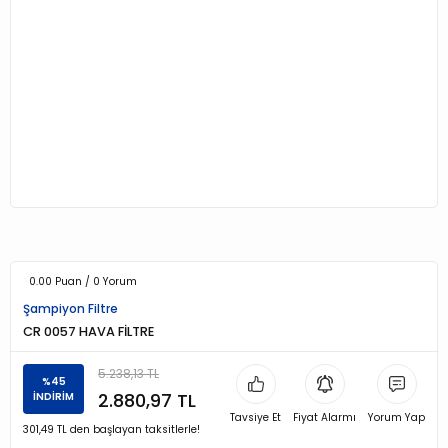
0.00 Puan / 0 Yorum
Şampiyon Filtre
CR 0057 HAVA FİLTRE
5.238,13 TL
%45
2.880,97 TL
İNDİRİM
Tavsiye Et
Fiyat Alarmı
Yorum Yap
301,49 TL den başlayan taksitlerle!