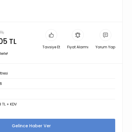
TL
,05 TL
Tavsiye Et
Fiyat Alarmı
Yorum Yap
erle!
tresi
6
8 TL + KDV
Gelince Haber Ver