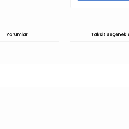
Yorumlar
Taksit Seçenekle
larda yetersiz gördüğünüz noktaları öneri formunu kullanarak tarafımıza
Bu ürüne ilk yorumu siz yapın!