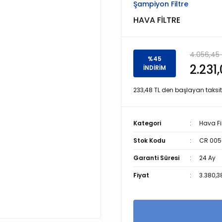
Şampiyon Filtre
HAVA FİLTRE
4.056,45 
%45
2.231
İNDİRİM
233,48 TL den başlayan taksitl
Kategori
Hava Fil
Stok Kodu
CR 005
Garanti Süresi
24 Ay
Fiyat
3.380,3