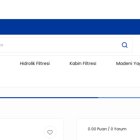
3.500 TL Ve Üzeri Alışverişlerinizde Kargo Ücretsiz !!!!!
Hidrolik Filtresi
Kabin Filtresi
Madeni Ya
0.00 Puan / 0 Yorum