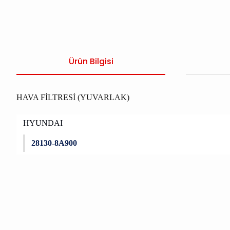
Ürün Bilgisi
HAVA FİLTRESİ (YUVARLAK)
HYUNDAI
28130-8A900
Bu ürünün fiyat bilgisi, resim, ürün açıklamalarında ve diğer konu
Görüş ve önerileriniz için teşekkür ederiz.
Ürün resmi kalitesiz, bozuk veya görüntülenemiyor.