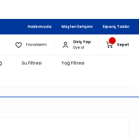
Hakkımızda
Müşteri İletişimi
Sipariş Takibi
Giriş Yap
Favorilerim
Sepet
Üye ol
ğ
Su Filtresi
Yağ Filtresi