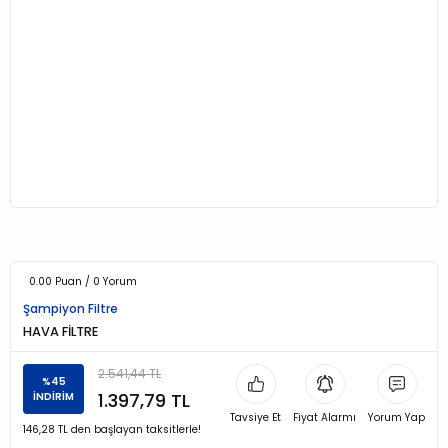
0.00 Puan / 0 Yorum
Şampiyon Filtre
HAVA FİLTRE
2.541,44 TL
%45
1.397,79 TL
İNDİRİM
Tavsiye Et
Fiyat Alarmı
Yorum Yap
146,28 TL den başlayan taksitlerle!