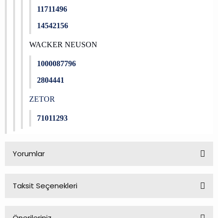
11711496
14542156
WACKER NEUSON
1000087796
2804441
ZETOR
71011293
Yorumlar
Taksit Seçenekleri
Bu ürüne ilk yorumu siz yapın!
Önerileriniz