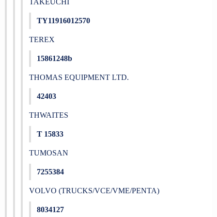
TAKEUCHI
TY11916012570
TEREX
15861248b
THOMAS EQUIPMENT LTD.
42403
THWAITES
T 15833
TUMOSAN
7255384
VOLVO (TRUCKS/VCE/VME/PENTA)
8034127