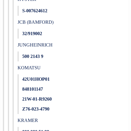
S-007624612
JCB (BAMFORD)
32/919002
JUNGHEINRICH
500 2143 9
KOMATSU
42U01HOP01
848101147
21W-01-R9260
Z76-023-4790
KRAMER