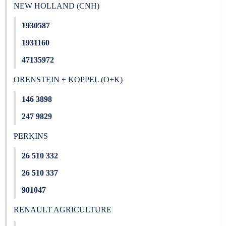
NEW HOLLAND (CNH)
1930587
1931160
47135972
ORENSTEIN + KOPPEL (O+K)
146 3898
247 9829
PERKINS
26 510 332
26 510 337
901047
RENAULT AGRICULTURE