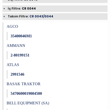
İç Filtre:
CR 0044
Takım Filtre:
CR 0043/0044
AGCO
35400046M1
AMMANN
2-80199151
ATLAS
2991546
BASAK TRAKTOR
5470600019004500
BELL EQUIPMENT (SA)