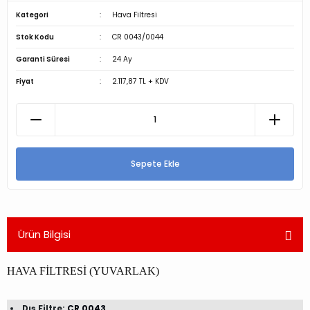
Kategori
Hava Filtresi
Stok Kodu
CR 0043/0044
Garanti Süresi
24 Ay
Fiyat
2.117,87 TL + KDV
Sepete Ekle
Ürün Bilgisi
HAVA FİLTRESİ (YUVARLAK)
Dış Filtre:
CR 0043