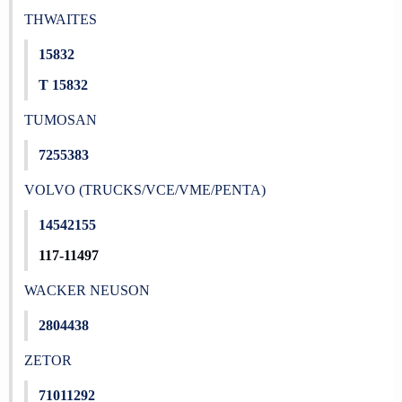
THWAITES
15832
T 15832
TUMOSAN
7255383
VOLVO (TRUCKS/VCE/VME/PENTA)
14542155
117-11497
WACKER NEUSON
2804438
ZETOR
71011292