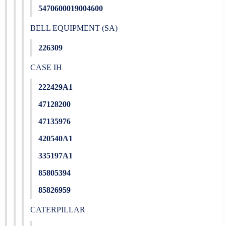
5470600019004600
BELL EQUIPMENT (SA)
226309
CASE IH
222429A1
47128200
47135976
420540A1
335197A1
85805394
85826959
CATERPILLAR