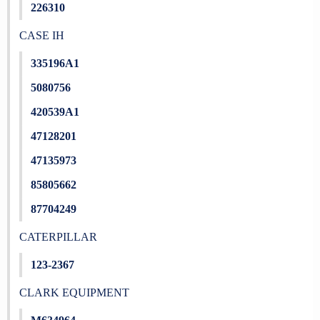
226310
CASE IH
335196A1
5080756
420539A1
47128201
47135973
85805662
87704249
CATERPILLAR
123-2367
CLARK EQUIPMENT