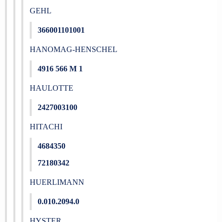
GEHL
366001101001
HANOMAG-HENSCHEL
4916 566 M 1
HAULOTTE
2427003100
HITACHI
4684350
72180342
HUERLIMANN
0.010.2094.0
HYSTER