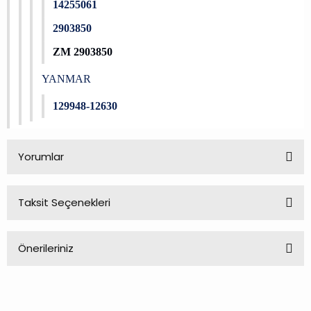
14255061
2903850
ZM 2903850
YANMAR
129948-12630
Yorumlar
Taksit Seçenekleri
Bu ürüne ilk yorumu siz yapın!
Önerileriniz
Yorum Yaz
Bu ürünün fiyat bilgisi, resim, ürün açıklamalarında ve diğer
konularda yetersiz gördüğünüz noktaları öneri formunu
kullanarak tarafımıza iletebilirsiniz.