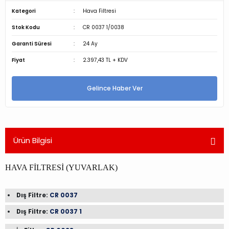
Kategori
Hava Filtresi
Stok Kodu
CR 0037 1/0038
Garanti Süresi
24 Ay
Fiyat
2.397,43 TL + KDV
Gelince Haber Ver
Ürün Bilgisi
HAVA FİLTRESİ (YUVARLAK)
Dış Filtre:
CR 0037
Dış Filtre:
CR 0037 1