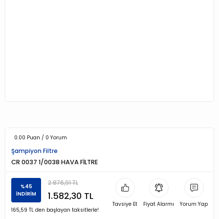
0.00 Puan / 0 Yorum
Şampiyon Filtre
CR 0037 1/0038 HAVA FİLTRE
2.876,91 TL
%45
1.582,30 TL
İNDİRİM
Tavsiye Et
Fiyat Alarmı
Yorum Yap
165,59 TL den başlayan taksitlerle!