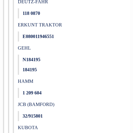
DEUTZ-FAHR
118 0870
ERKUNT TRAKTOR
E080011946551
GEHL
N184195
184195
HAMM
1 209 604
JCB (BAMFORD)
32/915801
KUBOTA