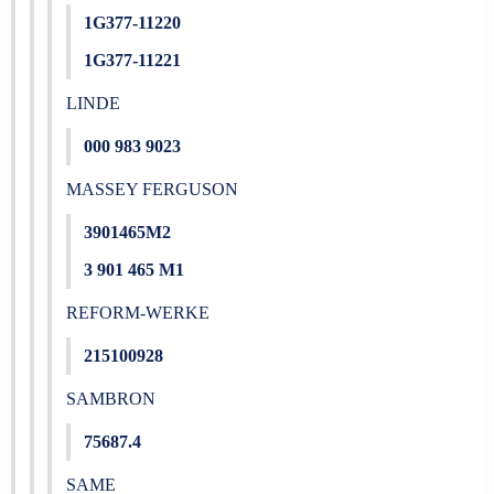
1G377-11220
1G377-11221
LINDE
000 983 9023
MASSEY FERGUSON
3901465M2
3 901 465 M1
REFORM-WERKE
215100928
SAMBRON
75687.4
SAME