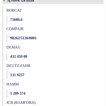
İç Filtre:
CR 0038
BOBCAT
75686.6
COMPAIR
98262/5126/0001
DEMAG
432 459 00
DEUTZ-FAHR
131 9257
HAMM
1 209 574
JCB (BAMFORD)