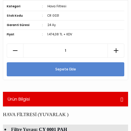
Kategori
Hava Filtresi
Stok Kodu
CR 0031
Garanti Süresi
24 Ay
Fiyat
1.474,08 TL + KDV
Sepete Ekle
Ürün Bilgisi
HAVA FİLTRESİ (YUVARLAK )
Filtre Yuvası:
CY 0001 PAH