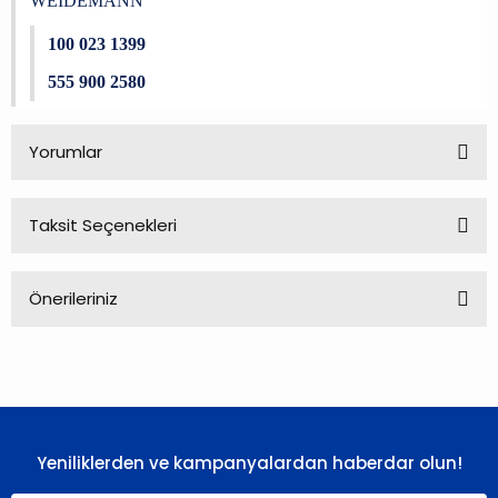
WEIDEMANN
100 023 1399
555 900 2580
Yorumlar
Taksit Seçenekleri
Bu ürüne ilk yorumu siz yapın!
Önerileriniz
Yorum Yaz
Bu ürünün fiyat bilgisi, resim, ürün açıklamalarında ve diğer
konularda yetersiz gördüğünüz noktaları öneri formunu
kullanarak tarafımıza iletebilirsiniz.
Görüş ve önerileriniz için teşekkür ederiz.
Yeniliklerden ve kampanyalardan haberdar olun!
Ürün resmi kalitesiz, bozuk veya görüntülenemiyor.