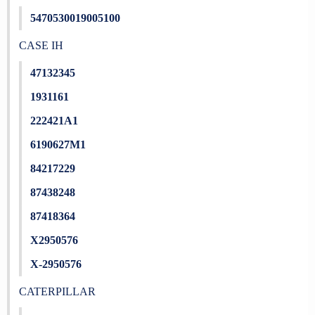
5470530019005100
CASE IH
47132345
1931161
222421A1
6190627M1
84217229
87438248
87418364
X2950576
X-2950576
CATERPILLAR