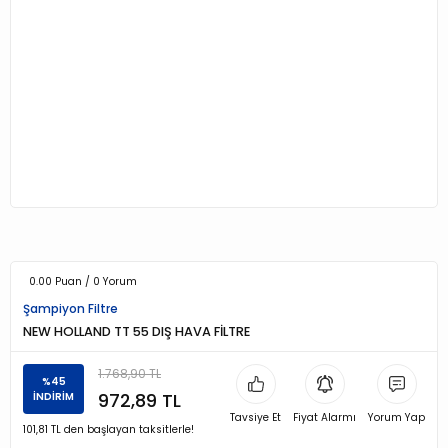
0.00 Puan / 0 Yorum
Şampiyon Filtre
NEW HOLLAND TT 55 DIŞ HAVA FİLTRE
1.768,90 TL
%45
972,89 TL
İNDİRİM
Tavsiye Et
Fiyat Alarmı
Yorum Yap
101,81 TL den başlayan taksitlerle!