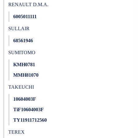
RENAULT D.M.A.
6005011111
SULLAIR
68561946
SUMITOMO
KMH0781
MMH81070
TAKEUCHI
10604003F
TiF10604003F
TY11911712560
TEREX