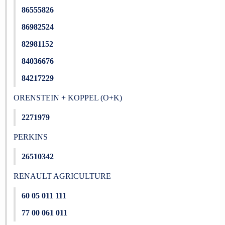
86555826
86982524
82981152
84036676
84217229
ORENSTEIN + KOPPEL (O+K)
2271979
PERKINS
26510342
RENAULT AGRICULTURE
60 05 011 111
77 00 061 011