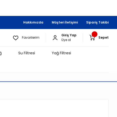
Hakkımızda
Müşteri İletişimi
Sipariş Takibi
Giriş Yap
Favorilerim
Sepet
Üye ol
ğ
Su Filtresi
Yağ Filtresi