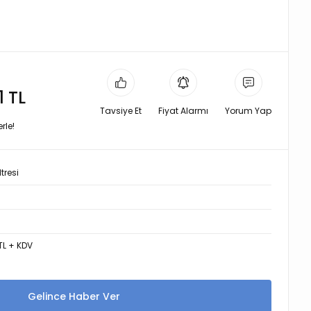
1 TL
Tavsiye Et
Fiyat Alarmı
Yorum Yap
rle!
tresi
8
TL + KDV
Gelince Haber Ver