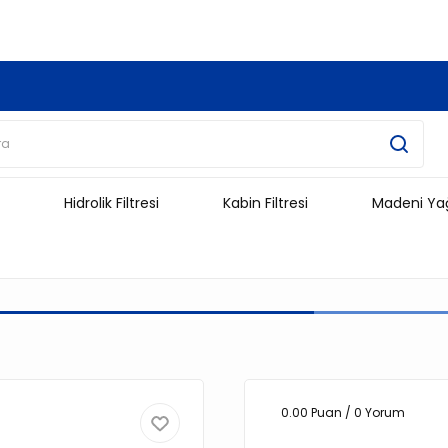
3.500 TL Ve Üzeri Alışverişlerinizde Kargo Ücretsiz !!!!!
Hidrolik Filtresi
Kabin Filtresi
Madeni Ya
0.00 Puan / 0 Yorum