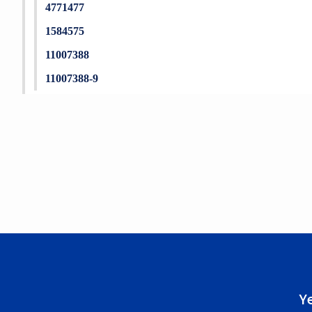
4771477
1584575
11007388
11007388-9
Bu ürünün fiyat bilgisi, resim, ürün açıklamalarında ve diğer konu
Görüş ve önerileriniz için teşekkür ederiz.
Ürün resmi kalitesiz, bozuk veya görüntülenemiyor.
Ürün açıklamasında eksik bilgiler bulunuyor.
Ürün bilgilerinde hatalar bulunuyor.
Ürün fiyatı diğer sitelerden daha pahalı.
Bu ürüne benzer farklı alternatifler olmalı.
Y