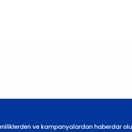
larda yetersiz gördüğünüz noktaları öneri formunu kullanarak tarafımıza
Bu ürüne ilk yorumu siz yapın!
Yorum Yaz
eniliklerden ve kampanyalardan haberdar olu