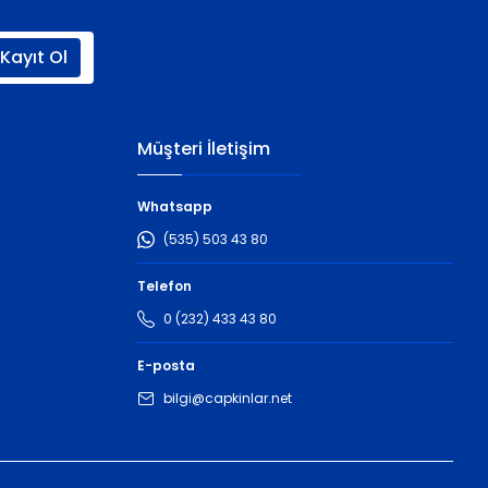
Kayıt Ol
Müşteri İletişim
Whatsapp
(535) 503 43 80
Telefon
0 (232) 433 43 80
E-posta
bilgi@capkinlar.net