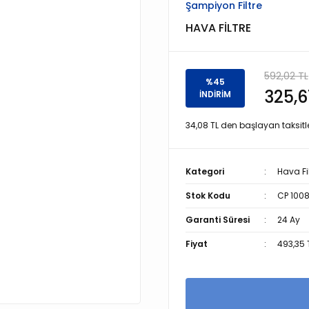
Şampiyon Filtre
HAVA FİLTRE
592,02 TL
%45
325,6
İNDİRİM
34,08 TL den başlayan taksitle
Kategori
Hava Fil
Stok Kodu
CP 100
Garanti Süresi
24 Ay
Fiyat
493,35 