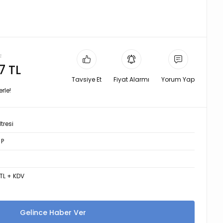
L
7 TL
Tavsiye Et
Fiyat Alarmı
Yorum Yap
rle!
tresi
 P
TL + KDV
Gelince Haber Ver