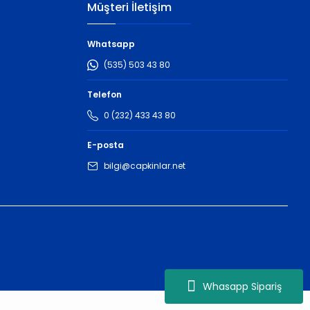
Müşteri İletişim
Whatsapp
(535) 503 43 80
Telefon
0 (232) 433 43 80
E-posta
bilgi@capkinlar.net
Whasapp Sipariş