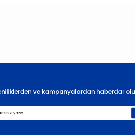
larda yetersiz gördüğünüz noktaları öneri formunu kullanarak tarafımıza
Bu ürüne ilk yorumu siz yapın!
Yorum Yaz
eniliklerden ve kampanyalardan haberdar olu
Gönder