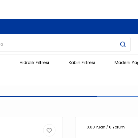
3.500 TL Ve Üzeri Alışverişlerinizde Kargo Ücretsiz !!!!!
Hidrolik Filtresi
Kabin Filtresi
Madeni Ya
0.00 Puan / 0 Yorum