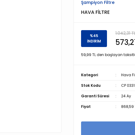
Şampiyon Filtre
HAVA FİLTRE
1.042,31 T
%45
573,2
İNDİRİM
59,99 TL den başlayan taksitle
Kategori
Hava Fil
Stok Kodu
CP 0331
Garanti Süresi
24 Ay
Fiyat
868,59 