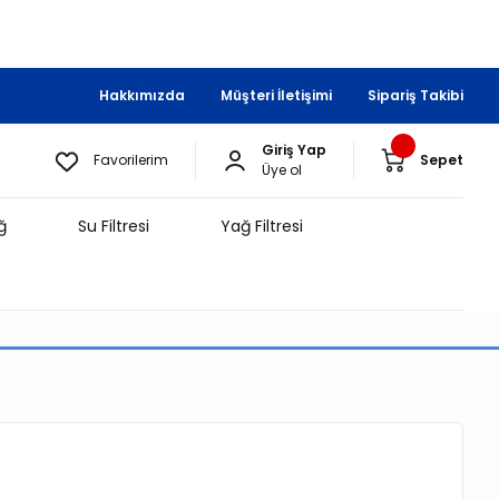
Hakkımızda
Müşteri İletişimi
Sipariş Takibi
Giriş Yap
Favorilerim
Sepet
Üye ol
ğ
Su Filtresi
Yağ Filtresi