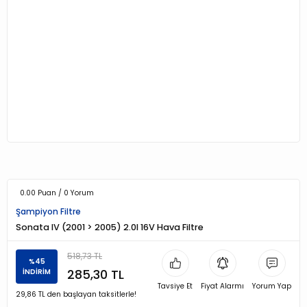
0.00 Puan / 0 Yorum
Şampiyon Filtre
Sonata IV (2001 > 2005) 2.0I 16V Hava Filtre
518,73 TL
%45
285,30 TL
İNDİRİM
Tavsiye Et
Fiyat Alarmı
Yorum Yap
29,86 TL den başlayan taksitlerle!