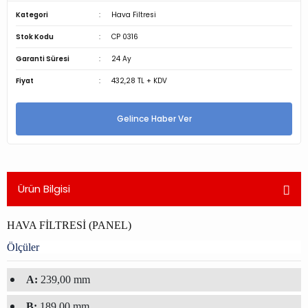
Kategori
Hava Filtresi
Stok Kodu
CP 0316
Garanti Süresi
24 Ay
Fiyat
432,28 TL + KDV
Gelince Haber Ver
Ürün Bilgisi
HAVA FİLTRESİ (PANEL)
Ölçüler
A:
239,00 mm
B:
189,00 mm