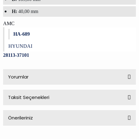
H:
40,00 mm
AMC
HA-689
HYUNDAI
28113-37101
Yorumlar
Taksit Seçenekleri
Bu ürüne ilk yorumu siz yapın!
Önerileriniz
Yorum Yaz
Bu ürünün fiyat bilgisi, resim, ürün açıklamalarında ve diğer