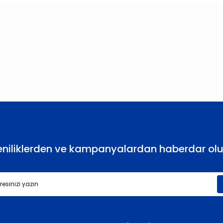
larda yetersiz gördüğünüz noktaları öneri formunu kullanarak tarafımıza
Bu ürüne ilk yorumu siz yapın!
Yorum Yaz
eniliklerden ve kampanyalardan haberdar olu
Gönder