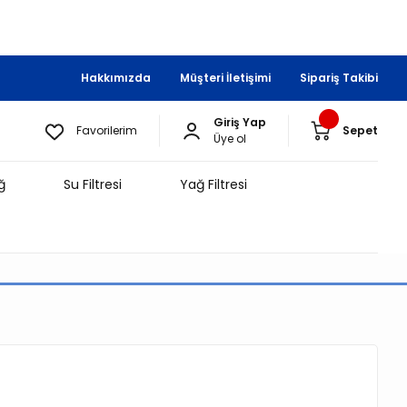
Hakkımızda
Müşteri İletişimi
Sipariş Takibi
Giriş Yap
Favorilerim
Sepet
Üye ol
ğ
Su Filtresi
Yağ Filtresi