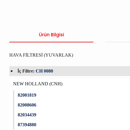
Ürün Bilgisi
HAVA FİLTRESİ (YUVARLAK)
İç Filtre:
CH 0080
NEW HOLLAND (CNH)
82001819
82008606
82034439
87394880