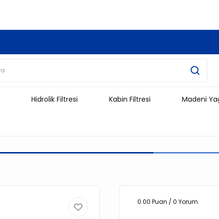
3.500 TL Ve Üzeri Alışverişlerinizde Kargo Ücretsiz !!!!!
Hidrolik Filtresi
Kabin Filtresi
Madeni Ya
0.00 Puan / 0 Yorum