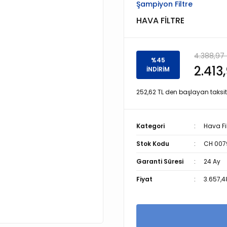
Şampiyon Filtre
HAVA FİLTRE
4.388,97 
%45
2.413
İNDİRİM
252,62 TL den başlayan taksitl
Kategori
Hava Fil
Stok Kodu
CH 007
Garanti Süresi
24 Ay
Fiyat
3.657,4