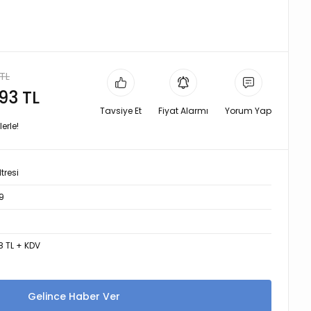
TL
,93 TL
Tavsiye Et
Fiyat Alarmı
Yorum Yap
erle!
tresi
9
8 TL + KDV
Gelince Haber Ver