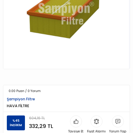
0.00 Puan / 0 Yorum
Şampiyon Filtre
HAVA FİLTRE
604,16 TL
%45
332,29 TL
İNDİRİM
Tavsiye Et
Fiyat Alarmı
Yorum Yap