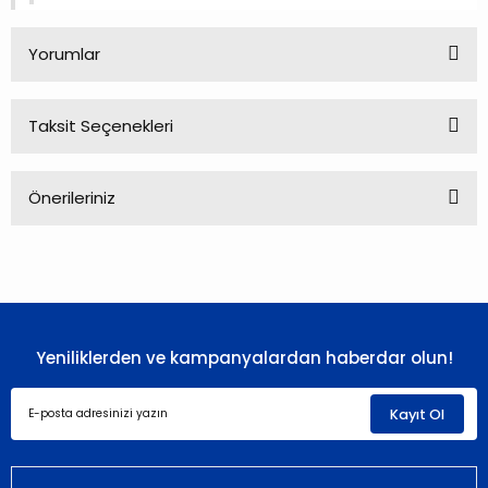
Yorumlar
Taksit Seçenekleri
Bu ürüne ilk yorumu siz yapın!
Önerileriniz
Yorum Yaz
Bu ürünün fiyat bilgisi, resim, ürün açıklamalarında ve diğer
konularda yetersiz gördüğünüz noktaları öneri formunu
kullanarak tarafımıza iletebilirsiniz.
Görüş ve önerileriniz için teşekkür ederiz.
Yeniliklerden ve kampanyalardan haberdar olun!
Ürün resmi kalitesiz, bozuk veya görüntülenemiyor.
Ürün açıklamasında eksik bilgiler bulunuyor.
Kayıt Ol
Ürün bilgilerinde hatalar bulunuyor.
Ürün fiyatı diğer sitelerden daha pahalı.