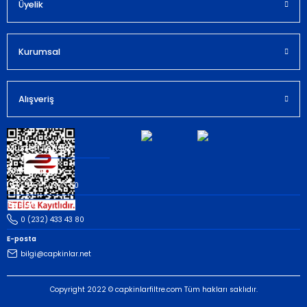
Bu ürüne benzer farklı alternatifler olmalı.
Üyelik
Kurumsal
Gönder
Alışveriş
Müşteri İletişim
Whatsapp
(535) 503 43 80
Telefon
0 (232) 433 43 80
E-posta
bilgi@capkinlar.net
Copyright 2022 © capkinlarfiltre.com Tüm hakları saklıdır.