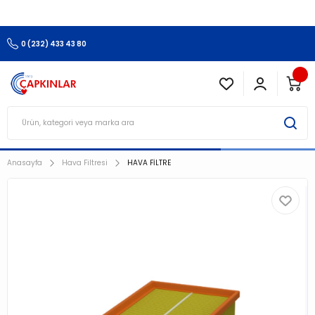
3.500 TL Ve Üzeri Alışverişlerinizde Kargo Ücretsiz !!!!!
0 (232) 433 43 80
Anasayfa
Hava Filtresi
HAVA FİLTRE