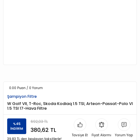
0.00 Puan / 0 Yorum
Şampiyon Filtre
W Golf VII, T-Roc, Skoda Kodiaq 1.5 TSI, Arteon-Passat-Polo VI
1.5 TSI 17-Hava Filtre
692,03 TL
%45
380,62 TL
İNDİRİM
Tavsiye Et
Fiyat Alarmı
Yorum Yap
39,83 TL den başlayan taksitlerle!