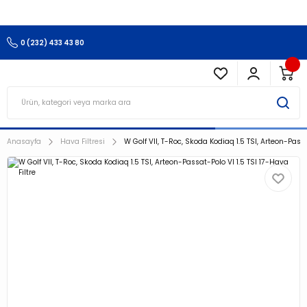
3.500 TL Ve Üzeri Alışverişlerinizde Kargo Ücretsiz !!!!!
0 (232) 433 43 80
Anasayfa
Hava Filtresi
W Golf VII, T-Roc, Skoda Kodiaq 1.5 TSI, Arteon-Passa