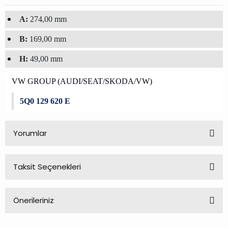
A:
274,00 mm
B:
169,00 mm
H:
49,00 mm
VW GROUP (AUDI/SEAT/SKODA/VW)
5Q0 129 620 E
Yorumlar
Taksit Seçenekleri
Bu ürüne ilk yorumu siz yapın!
Önerileriniz
Yorum Yaz
Bu ürünün fiyat bilgisi, resim, ürün açıklamalarında ve diğer