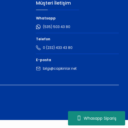
Müşteri İletişim
Whatsapp
(535) 503 43 80
Telefon
0 (232) 433 43 80
E-posta
bilgi@capkinlar.net
Whasapp Sipariş