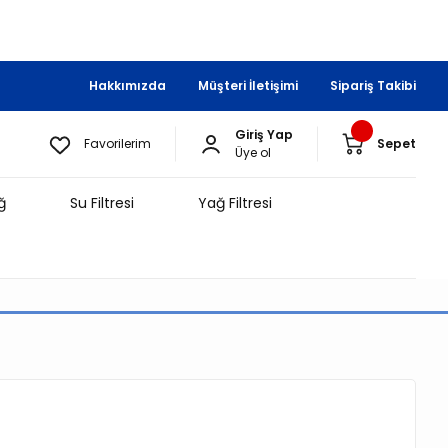
Hakkımızda
Müşteri İletişimi
Sipariş Takibi
Giriş Yap
Favorilerim
Sepet
Üye ol
ğ
Su Filtresi
Yağ Filtresi