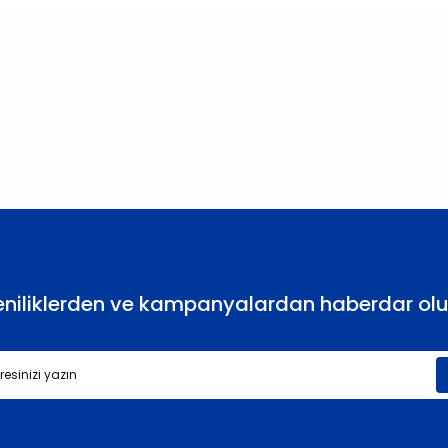
larda yetersiz gördüğünüz noktaları öneri formunu kullanarak tarafımıza
Bu ürüne ilk yorumu siz yapın!
Yorum Yaz
eniliklerden ve kampanyalardan haberdar olu
Gönder