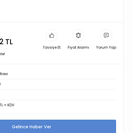
L
2 TL
Tavsiye Et
Fiyat Alarmı
Yorum Yap
le!
tresi
2
TL + KDV
Gelince Haber Ver