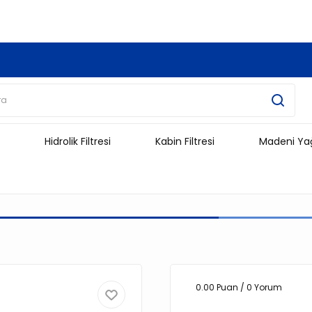
3.500 TL Ve Üzeri Alışverişlerinizde Kargo Ücretsiz !!!!!
Hidrolik Filtresi
Kabin Filtresi
Madeni Ya
0.00 Puan / 0 Yorum