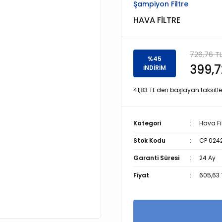
Şampiyon Filtre
HAVA FİLTRE
726,76 T
%45
399,7
İNDİRİM
41,83 TL den başlayan taksitler
Kategori
Hava Fil
Stok Kodu
CP 024
Garanti Süresi
24 Ay
Fiyat
605,63 