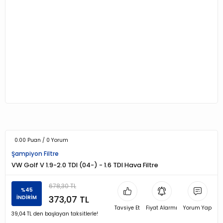
0.00 Puan / 0 Yorum
Şampiyon Filtre
VW Golf V 1.9-2.0 TDI (04-) - 1.6 TDI Hava Filtre
678,30 TL
%45
373,07 TL
İNDİRİM
Tavsiye Et
Fiyat Alarmı
Yorum Yap
39,04 TL den başlayan taksitlerle!