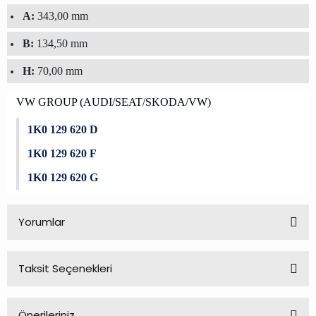
A:
343,00 mm
B:
134,50 mm
H:
70,00 mm
VW GROUP (AUDI/SEAT/SKODA/VW)
1K0 129 620 D
1K0 129 620 F
1K0 129 620 G
Yorumlar
Taksit Seçenekleri
Bu ürüne ilk yorumu siz yapın!
Önerileriniz