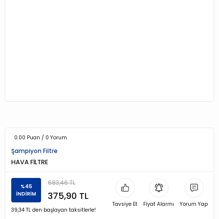
0.00 Puan / 0 Yorum
Şampiyon Filtre
HAVA FİLTRE
683,46 TL
%45
375,90 TL
İNDİRİM
Tavsiye Et
Fiyat Alarmı
Yorum Yap
39,34 TL den başlayan taksitlerle!