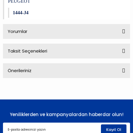
PEUGEOT
1444-J4
Yorumlar
Taksit Seçenekleri
Bu ürüne ilk yorumu siz yapın!
Önerileriniz
Yorum Yaz
Bu ürünün fiyat bilgisi, resim, ürün açıklamalarında ve diğer
konularda yetersiz gördüğünüz noktaları öneri formunu
kullanarak tarafımıza iletebilirsiniz.
Görüş ve önerileriniz için teşekkür ederiz.
Yeniliklerden ve kampanyalardan haberdar olun!
Ürün resmi kalitesiz, bozuk veya görüntülenemiyor.
Ürün açıklamasında eksik bilgiler bulunuyor.
Kayıt Ol