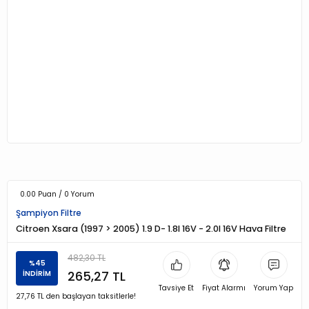
0.00 Puan / 0 Yorum
Şampiyon Filtre
Citroen Xsara (1997 > 2005) 1.9 D- 1.8I 16V - 2.0I 16V Hava Filtre
482,30 TL
%45
265,27 TL
İNDİRİM
Tavsiye Et
Fiyat Alarmı
Yorum Yap
27,76 TL den başlayan taksitlerle!