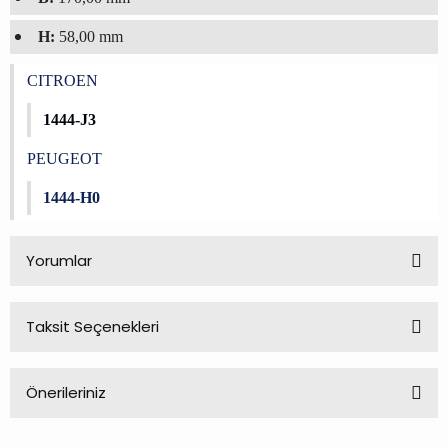
H:
58,00 mm
CITROEN
1444-J3
PEUGEOT
1444-H0
Yorumlar
Taksit Seçenekleri
Bu ürüne ilk yorumu siz yapın!
Önerileriniz
Yorum Yaz
Bu ürünün fiyat bilgisi, resim, ürün açıklamalarında ve diğer