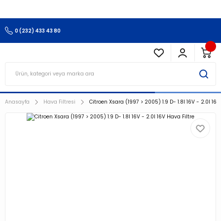
3.500 TL Ve Üzeri Alışverişlerinizde Kargo Ücretsiz !!!!!
0 (232) 433 43 80
Anasayfa
Hava Filtresi
Citroen Xsara (1997 > 2005) 1.9 D- 1.8I 16V - 2.0I 16V