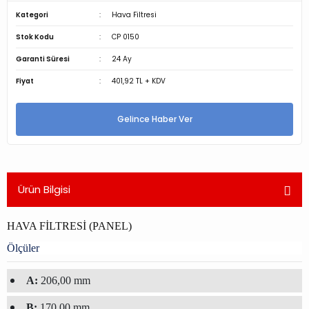
Kategori
Hava Filtresi
Stok Kodu
CP 0150
Garanti Süresi
24 Ay
Fiyat
401,92 TL + KDV
Gelince Haber Ver
Ürün Bilgisi
HAVA FİLTRESİ (PANEL)
Ölçüler
A:
206,00 mm
B:
170,00 mm